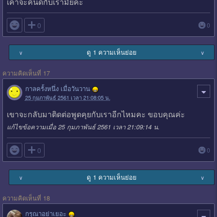
เค้าจะคืนดีกับเรามั้ยคะ

0
0
ดู 1 ความเห็นย่อย
∨
∨
ความคิดเห็นที่ 17
กาลครั้งหนึ่ง เมื่อวันวาน
25 กุมภาพันธ์ 2561 เวลา 21:08:05 น.
เขาจะกลับมาติดต่อพูดคุยกับเราอีกไหมคะ ขอบคุณค่ะ
แก้ไขข้อความเมื่อ 25 กุมภาพันธ์ 2561 เวลา 21:09:14 น.

0
0
ดู 1 ความเห็นย่อย
∨
∨
ความคิดเห็นที่ 18
กรุณาอย่าเยอะ