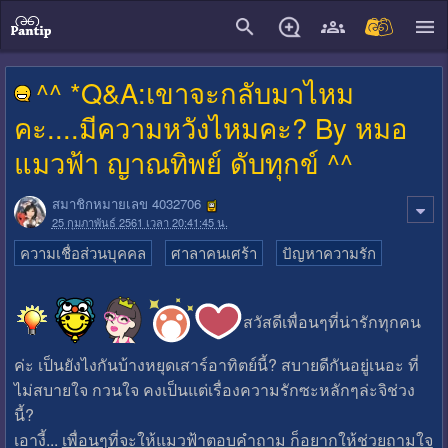
close
^^ *Q&A:เขาจะกลับมาไหม
คะ....มีความหวังไหมคะ? By หมอ
แมวฟ้า ญาณทิพย์ ดับทุกข์ ^^
สมาชิกหมายเลข 4032706
25 กุมภาพันธ์ 2561 เวลา 20:41:45 น.
ความเชื่อส่วนบุคคล
ศาลาคนเศร้า
ปัญหาความรัก
สวัสดีเพื่อนๆที่น่ารักทุกคน
ค่ะ เป็นยังไงกันบ้างหยุดเสาร์อาทิตย์นี้? สบายดีกันอยู่เนอะ ที่
ไม่สบายใจ กวนใจ คงเป็นแต่เรื่องความรักซะหลักๆล่ะจิช่วง
นี้?
เอางี้...
เพื่อนๆที่จะให้แมวฟ้าตอบคำถาม ก็อยากให้ช่วยถามใจ