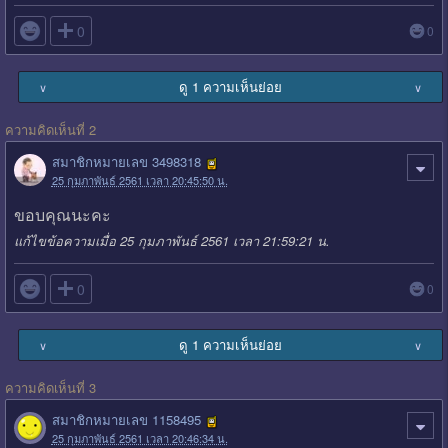

0
0
ดู 1 ความเห็นย่อย
∨
∨
ความคิดเห็นที่ 2
สมาชิกหมายเลข 3498318
25 กุมภาพันธ์ 2561 เวลา 20:45:50 น.
ขอบคุณนะคะ
แก้ไขข้อความเมื่อ 25 กุมภาพันธ์ 2561 เวลา 21:59:21 น.

0
0
ดู 1 ความเห็นย่อย
∨
∨
ความคิดเห็นที่ 3
สมาชิกหมายเลข 1158495
25 กุมภาพันธ์ 2561 เวลา 20:46:34 น.