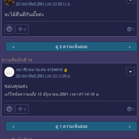
25 กุมภาพันธ์ 2561 เวลา 21:09:11 น.
จะได้คืนดีกันมั๊ยค่ะ

0
0
ดู 2 ความเห็นย่อย
∨
∨
ความคิดเห็นที่ 19
สมาชิกหมายเลข 4154619
25 กุมภาพันธ์ 2561 เวลา 21:11:00 น.
ขอบคุณค่ะ
แก้ไขข้อความเมื่อ 13 มิถุนายน 2561 เวลา 01:14:19 น.

0
0
ดู 1 ความเห็นย่อย
∨
∨