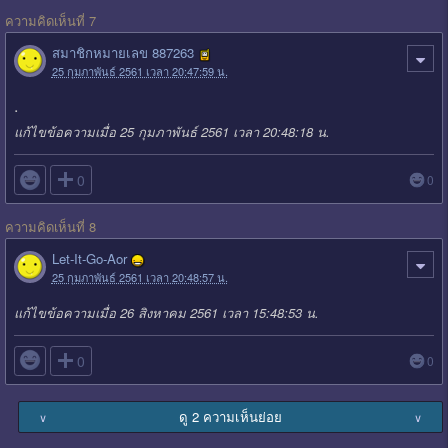
ความคิดเห็นที่ 7
สมาชิกหมายเลข 887263
25 กุมภาพันธ์ 2561 เวลา 20:47:59 น.
.
แก้ไขข้อความเมื่อ 25 กุมภาพันธ์ 2561 เวลา 20:48:18 น.

0
0
ความคิดเห็นที่ 8
Let-It-Go-Aor
25 กุมภาพันธ์ 2561 เวลา 20:48:57 น.
แก้ไขข้อความเมื่อ 26 สิงหาคม 2561 เวลา 15:48:53 น.

0
0
ดู 2 ความเห็นย่อย
∨
∨