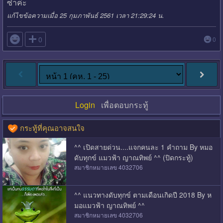
ซ้ำค่ะ
แก้ไขข้อความเมื่อ 25 กุมภาพันธ์ 2561 เวลา 21:29:24 น.

0
0
Login
เพื่อตอบกระทู้
กระทู้ที่คุณอาจสนใจ
^^ เปิดสายด่วน....แจกคนละ 1 คำถาม By หมอ
ดับทุกข์ แมวฟ้า ญาณทิพย์ ^^ (ปิดกระทู้)
สมาชิกหมายเลข 4032706
^^ แนวทางดับทุกข์ ตามเดือนเกิดปี 2018 By ห
มอแมวฟ้า ญาณทิพย์ ^^
สมาชิกหมายเลข 4032706