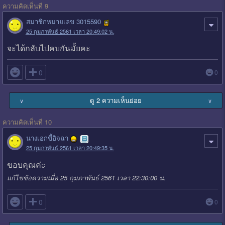
ความคิดเห็นที่ 9
สมาชิกหมายเลข 3015590
25 กุมภาพันธ์ 2561 เวลา 20:49:02 น.
จะได้กลับไปคบกันมั้ยคะ

0
0
ดู 2 ความเห็นย่อย
∨
∨
ความคิดเห็นที่ 10
นางเอกขี้อิจฉา
25 กุมภาพันธ์ 2561 เวลา 20:49:35 น.
ขอบคุณค่ะ
แก้ไขข้อความเมื่อ 25 กุมภาพันธ์ 2561 เวลา 22:30:00 น.

0
0