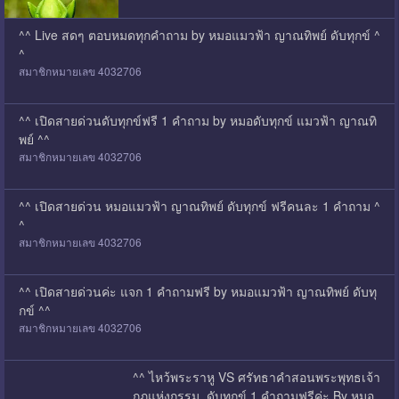
^^ Live สดๆ ตอบหมดทุกคำถาม by หมอแมวฟ้า ญาณทิพย์ ดับทุกข์ ^
^
สมาชิกหมายเลข 4032706
^^ เปิดสายด่วนดับทุกข์ฟรี 1 คำถาม by หมอดับทุกข์ แมวฟ้า ญาณทิ
พย์ ^^
สมาชิกหมายเลข 4032706
^^ เปิดสายด่วน หมอแมวฟ้า ญาณทิพย์ ดับทุกข์ ฟรีคนละ 1 คำถาม ^
^
สมาชิกหมายเลข 4032706
^^ เปิดสายด่วนค่ะ แจก 1 คำถามฟรี by หมอแมวฟ้า ญาณทิพย์ ดับทุ
กข์ ^^
สมาชิกหมายเลข 4032706
^^ ไหว้พระราหู VS ศรัทธาคำสอนพระพุทธเจ้า
กฏแห่งกรรม, ดับทุกข์ 1 คำถามฟรีค่ะ By หมอ