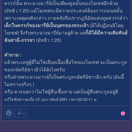
ครรภ์นั้น พระนางมารีย์เป็นเพียงคู่หมั้นของโยเซฟอีกด้วย
(มัทธิว 1:20) แม้โยเซฟจะมีความประสงค์ต้องการถอนหมั้น
เพราะเหตุผลดังกล่าว ภายหลังจึงปรากฏนิมิตแห่งทูตสวรรค์ว่า
เด็กในครรภ์ของมารีย์เป็นบุตรของพระเจ้า
(มิได้ปฏิสนธิโดย
โยเซฟ) จึงรับพระนางมารีย์มาอยู่ด้วย แต่
ก็มิได้มีความสัมพันธ์
ฉันสามี-ภรรยา
(มัทธิว 1:25)
คำถาม :
แล้วพระเยซูผู้ที่ไม่ใช่เลือดเนื้อเชื้อไขของโยเซฟ จะเป็นตระกูล
ของกษัตริย์ชาวยิวได้ยังไงครับ
หรือฝ่ายพระนางมารย์ก็เป็นตระกูลกษัตริย์ชาวยิว ครับ (อันนี้
ไม่ทราบจริงๆ )
หรือ ควรแยกว่าไม่ใช่ผู้สืบเชื้อสาย แต่เป็นผู้สืบตระกูลอยู่ดี
แก้ไขข้อความเมื่อ 15 กุมภาพันธ์ 2561 เวลา 02:33:11 น.

0
1