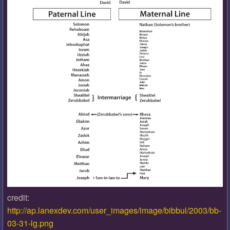
credit:
http://ap.lanexdev.com/user_images/image/bibbul/2003/bb-
03-31-lg.png