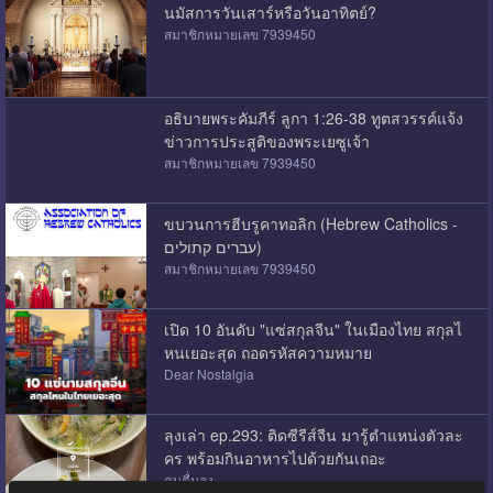
นมัสการวันเสาร์หรือวันอาทิตย์?
สมาชิกหมายเลข 7939450
อธิบายพระคัมภีร์ ลูกา 1:26-38 ทูตสวรรค์แจ้ง
ข่าวการประสูติของพระเยซูเจ้า
สมาชิกหมายเลข 7939450
ขบวนการฮีบรูคาทอลิก (Hebrew Catholics -
עברים קתולים)
สมาชิกหมายเลข 7939450
เปิด 10 อันดับ "แซ่สกุลจีน" ในเมืองไทย สกุลไ
หนเยอะสุด ถอดรหัสความหมาย
Dear Nostalgia
ลุงเล่า ep.293: ติดซีรีส์จีน มารู้ตำแหน่งตัวละ
คร พร้อมกินอาหารไปด้วยกันเถอะ
คนตื่นลุง