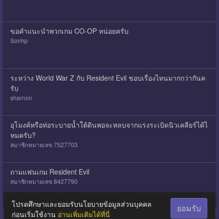
ขอคำแนะนำพวกเกม CO-OP หน่อยครับ
Sonhp
ระหว่าง World War Z กับ Resident Evil ชอบเรื่องไหนมากกว่ากันค
รับ
sharnon
อุโมงค์หรือท่อระบายน้ำใต้ดินพอจะหลบจากแรงระเบิดนิวเคลียร์ได้ไ
หมครับ?
สมาชิกหมายเลข 7527703
ถามแฟนเกม Resident Evil
สมาชิกหมายเลข 8427790
โปรดศึกษาและยอมรับนโยบายข้อมูลส่วนบุคคล
ยอมรับ
ก่อนเริ่มใช้งาน
อ่านเพิ่มเติมได้ที่นี่