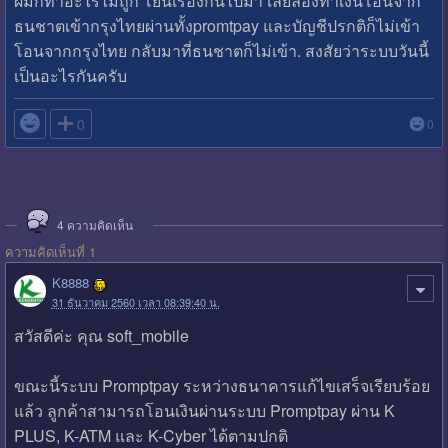
ผมก็ทำอะไรไม่ถูก โยนเรื่องกันไปมา เลยลองทำเงินโอนจาก
ธนชาตเข้ากรุงไทยผ่านทั้งpromtpay และบัญชีปรกติก็ไม่เข้า
โอนจากกรุงไทย กลับมาที่ธนชาตก็ไม่เข้า. สงสัยว่าระบบวันนี้
เป็นอะไรกันครับ

0
0
4
ความคิดเห็น
ความคิดเห็นที่ 1
K8888
31 ธันวาคม 2560 เวลา 08:39:40 น.
สวัสดีค่ะ คุณ soft_mobile
ขณะนี้ระบบ Promptpay ระหว่างธนาคารแก้ไขเสร็จเรียบร้อย
แล้ว ลูกค้าสามารถโอนเงินผ่านระบบ Promptpay ผ่าน K
PLUS, K-ATM และ K-Cyber ได้ตามปกติ