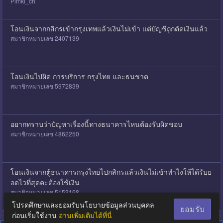
Pimki_ch
โอนเงินจากกสิกรเข้ากรุงเทพแล้วเงินไม่เข้า แต่บัญชีถูกตัดเงินแล้ว
สมาชิกหมายเลข 2407139
โอนเงินไปผิด การบริการ กรุงไทย และธนชาต
สมาชิกหมายเลข 5972839
อยากทราบว่าปัญหาเรื่องนี้ทางธนาคารไหนต้องรับผิดชอบ
สมาชิกหมายเลข 4862250
โอนเงินจากตู้ธนาคารกรุงไทยไปกสิกรแล้วเงินไม่เข้าทำไงให้ได้รับย
อดไวที่สุดคะต้องใช้เงิน
สมาชิกหมายเลข 5153168
โปรดศึกษาและยอมรับนโยบายข้อมูลส่วนบุคคล
ยอมรับ
ก่อนเริ่มใช้งาน
อ่านเพิ่มเติมได้ที่นี่