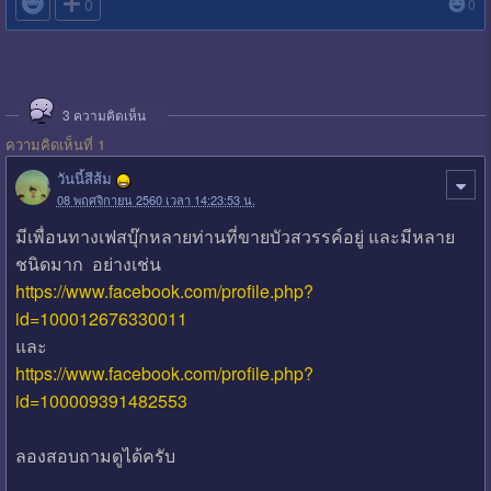

0
0
3
ความคิดเห็น
ความคิดเห็นที่ 1
วันนี้สีส้ม
08 พฤศจิกายน 2560 เวลา 14:23:53 น.
มีเพื่อนทางเฟสบุ๊กหลายท่านที่ขายบัวสวรรค์อยู่ และมีหลาย
ชนิดมาก อย่างเช่น
https://www.facebook.com/profile.php?
id=100012676330011
และ
https://www.facebook.com/profile.php?
id=100009391482553
ลองสอบถามดูได้ครับ