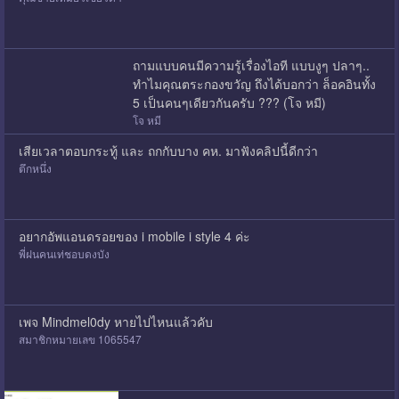
ถามแบบคนมีความรู้เรื่องไอที แบบงูๆ ปลาๆ..
ทำไมคุณตระกองขวัญ ถึงได้บอกว่า ล็อคอินทั้ง
5 เป็นคนๆเดียวกันครับ ??? (โจ หมี)
โจ หมี
เสียเวลาตอบกระทู้ และ ถกกับบาง คห. มาฟังคลิปนี้ดีกว่า
ตึกหนึ่ง
อยากอัพแอนดรอยของ i mobile i style 4 ค่ะ
พี่ฝนคนเท่ชอบดงบัง
เพจ Mindmel0dy หายไปไหนแล้วคับ
สมาชิกหมายเลข 1065547