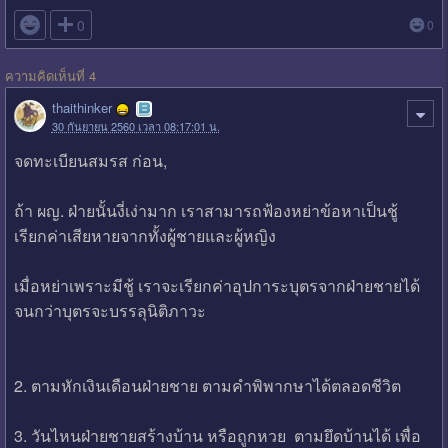

0
0
ความคิดเห็นที่ 4
thaithinker
30 กันยายน 2560 เวลา 08:17:01 น.
จดทะเบียนสมรส ก่อน,
ถ้า ผญ. ฝ่ายนั้นงี่เง่ามาก เราสามารถฟ้องหย่าข้อหาเป็นชู้
เรียกค่าเสียหายจากทั้งผู้ชายและผู้หญิง
เมื่อหย่าเพราะมีชู้ เราจะเรียกค่าอุปการะบุตรจากฝ่ายชายได้
จนกว่าบุตรจะบรรลุนิติภาวะ
2. ตามหักเงินเดือนฝ่ายชาย ตามคำพิพากษาได้ตลอดชีวิต
3. วันไหนฝ่ายชายสร้างบ้าน หรือถูกหวย ตามยึดบ้านได้ เพื่อ