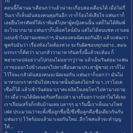
ไป
ตอนนี้ก็ผ่านมาเดือนกว่าแล้วน่าจะเกือบสองเดือนได้ เมื่อไม่กี่
วันเราก็เห็นมันสองคนคุยกันอีก เราก็ร้องไห้เสียใจ แฟนเราก็
เลยยื่นโทรศัพท์ให้เราพิมพ์ไปหาผู้หญิงคนนั้น แต่ก็ไม่ได้พิมพ์
อะไรมากมาย แฟนเราก็บล็อคไลน์มัน แต่ไม่ได้ลบแชท เราเลย
แอบเข้าไปอ่านแชทเก่าๆ มันสองคนนัดเจอกันอีก แล้วแฟนเรา
พูดกับมันว่า เรื่องท้องไม่ต้องห่วง จะรับผิดชอบทุกอย่าง...ตอน
แรกเราก็คิดว่า นางกลัวว่ามาหากันครั้งนี้แล้วจะท้อง ก็
พยายามปล่อยวางไปก่อนไม่อยากวู่วาม แล้วเย็นวันต่อมาแฟน
เราขอออกไปข้างนอก(ไปหาเพื่อนตามประสาผู้ชาย) เราก็ไม่
ไว้ใจนะกลัวมันสองคนจะนัดเจอกัน แฟนเราก็บอกว่า มันไม่
มาหรอกเราด่ามันไปสะขนาดนั้นมันคงไม่กล้ามา..เราโอเค
เชื่อก็ได้ แล้วเช้าวันต่อมาเราตะหงิดใจเลยโทรไปหานางถาม
ว่า เมื่อวานได้นัดเจอกันหรือเปล่า นางก็บอกว่าเปล่าไม่ได้เจอ
เราเรียนเสร็จก็กลับบ้านเลย บลาๆๆ มาวันนี้เราเห็นนางโพส
เฟส ประมาณว่าจะตั้งชื่อลูกชื่อนี้(ซึ่งชื่อลูกคือชื่อเดียวกันกับ
แฟนเรา) ไว้พร้อมแล้วมาเจอกันใหม่..อีกโพสแล้วจะทำบุญ
ให้...