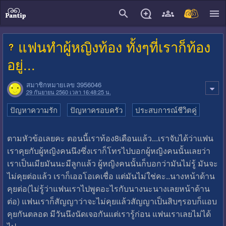
close
แฟนทำผู้หญิงท้อง ทั้งๆที่เราก็ท้อง
อยู่...
สมาชิกหมายเลข 3956046
29 กันยายน 2560 เวลา 16:48:25 น.
ปัญหาความรัก
ปัญหาครอบครัว
ประสบการณ์ชีวิตคู่
ตามหัวข้อเลยคะ ตอนนี้เราท้อง8เดือนแล้ว...เราจับได้ว่าแฟน
เราคุยกับผู้หญิงคนนึงซึ่งเราก็โทรไปบอกผู้หญิงคนนั้นเลยว่า
เราเป็นเมียมันนะมีลูกแล้ว ผู้หญิงคนนั้นก็บอกว่ามันไม่รู้ มันจะ
ไม่คุยต่อแล้ว เราก็เออโอเคเชื่อ แต่มันไม่ใช่คะ..นางหน้าด้าน
คุยต่อ(ไม่รู้ว่าแฟนเราไปพูดอะไรกับนางนะนางเลยหน้าด้าน
ต่อ) แฟนเราก็สัญญาว่าจะไม่คุยแล้วสัญญาเป็นสิบๆรอบก็แอบ
คุยกันตลอด มีวันนึงนัดเจอกันแต่เรารู้ก่อน แฟนเราเลยไม่ได้