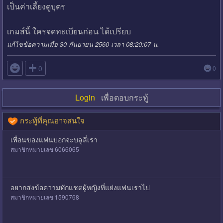
เป็นค่าเลี้ยงดูบุตร
เกมส์นี้ ใครจดทะเบียนก่อน ได้เปรียบ
แก้ไขข้อความเมื่อ 30 กันยายน 2560 เวลา 08:20:07 น.

0
0
Login
เพื่อตอบกระทู้
กระทู้ที่คุณอาจสนใจ
เพื่อนของแฟนบอกจะบลูลี่เรา
สมาชิกหมายเลข 6066065
อยากส่งข้อความทักแชตผู้หญิงที่แย่งแฟนเราไป
สมาชิกหมายเลข 1590768