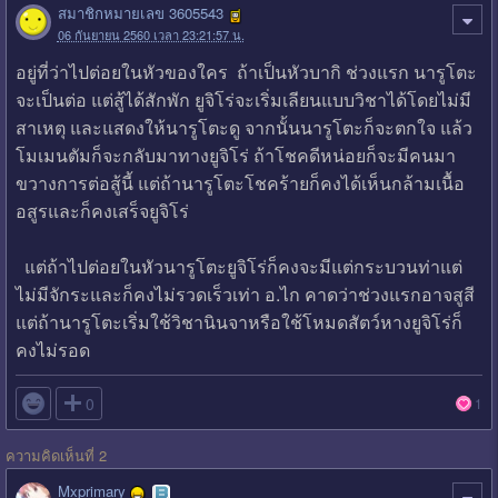
สมาชิกหมายเลข 3605543
06 กันยายน 2560 เวลา 23:21:57 น.
อยู่ที่ว่าไปต่อยในหัวของใคร ถ้าเป็นหัวบากิ ช่วงแรก นารูโตะ
จะเป็นต่อ แต่สู้ได้สักพัก ยูจิโร่จะเริ่มเลียนแบบวิชาได้โดยไม่มี
สาเหตุ และแสดงให้นารูโตะดู จากนั้นนารูโตะก็จะตกใจ แล้ว
โมเมนตัมก็จะกลับมาทางยูจิโร่ ถ้าโชคดีหน่อยก็จะมีคนมา
ขวางการต่อสู้นี้ แต่ถ้านารูโตะโชคร้ายก็คงได้เห็นกล้ามเนื้อ
อสูรและก็คงเสร็จยูจิโร่
แต่ถ้าไปต่อยในหัวนารูโตะยูจิโร่ก็คงจะมีแต่กระบวนท่าแต่
ไม่มีจักระและก็คงไม่รวดเร็วเท่า อ.ไก คาดว่าช่วงแรกอาจสูสี
แต่ถ้านารูโตะเริ่มใช้วิชานินจาหรือใช้โหมดสัตว์หางยูจิโร่ก็
คงไม่รอด

0
1
ความคิดเห็นที่ 2
Mxprimary