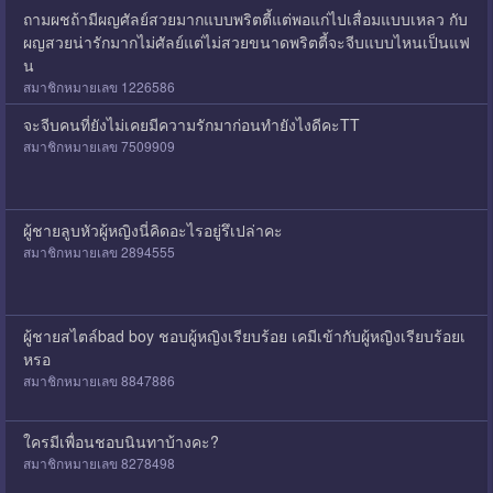
ถามผชถ้ามีผญศัลย์สวยมากแบบพริตตี้แต่พอแก่ไปเสื่อมแบบเหลว กับ
ผญสวยน่ารักมากไม่ศัลย์แต่ไม่สวยขนาดพริตตี้จะจีบแบบไหนเป็นแฟ
น
สมาชิกหมายเลข 1226586
จะจีบคนที่ยังไม่เคยมีความรักมาก่อนทำยังไงดีคะTT
สมาชิกหมายเลข 7509909
ผู้ชายลูบหัวผู้หญิงนี่คิดอะไรอยู่รึเปล่าคะ
สมาชิกหมายเลข 2894555
ผู้ชายสไตล์bad boy ชอบผู้หญิงเรียบร้อย เคมีเข้ากับผู้หญิงเรียบร้อยเ
หรอ
สมาชิกหมายเลข 8847886
ใครมีเพื่อนชอบนินทาบ้างคะ?
สมาชิกหมายเลข 8278498