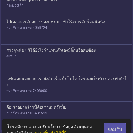
กระป๋องเล็ก
ไปเจออะไรสักอย่างของแฟนมา ทำให้เรารู้สึกช็อคนิดนึง
สมาชิกหมายเลข 4056724
สาวๆหนุ่มๆ รู้ได้ยังไงว่าแฟนตัวเองมีกิ๊กหรือคบซ้อน
arralin
แฟนเคยนอกกาย เรายังลืมเรื่องนั้นไม่ได้ ใครเคยเป็นบ้าง ควรทำยังไ
ง
สมาชิกหมายเลข 7408090
คือเราอยากรู้ว่านี้คือเราหมดรักมั้ย
สมาชิกหมายเลข 8481519
โปรดศึกษาและยอมรับนโยบายข้อมูลส่วนบุคคล
ยอมรับ
ก่อนเริ่มใช้งาน
อ่านเพิ่มเติมได้ที่นี่