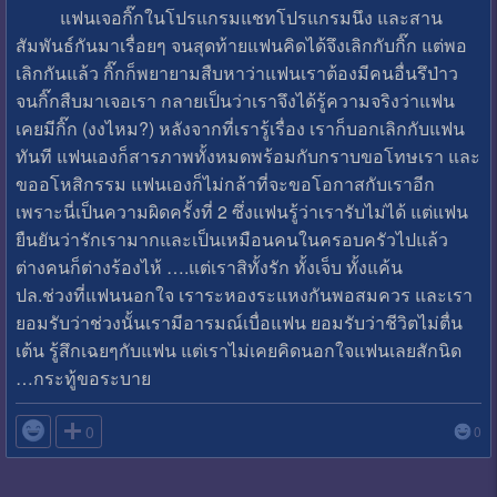
แฟนเจอกิ๊กในโปรแกรมแชทโปรแกรมนึง และสาน
สัมพันธ์กันมาเรื่อยๆ จนสุดท้ายแฟนคิดได้จึงเลิกกับกิ๊ก แต่พอ
เลิกกันแล้ว กิ๊กก็พยายามสืบหาว่าแฟนเราต้องมีคนอื่นรึป่าว
จนกิ๊กสืบมาเจอเรา กลายเป็นว่าเราจึงได้รู้ความจริงว่าแฟน
เคยมีกิ๊ก (งงไหม?) หลังจากที่เรารู้เรื่อง เราก็บอกเลิกกับแฟน
ทันที แฟนเองก็สารภาพทั้งหมดพร้อมกับกราบขอโทษเรา และ
ขออโหสิกรรม แฟนเองก็ไม่กล้าที่จะขอโอกาสกับเราอีก
เพราะนี่เป็นความผิดครั้งที่ 2 ซึ่งแฟนรู้ว่าเรารับไม่ได้ แต่แฟน
ยืนยันว่ารักเรามากและเป็นเหมือนคนในครอบครัวไปแล้ว
ต่างคนก็ต่างร้องไห้ ….แต่เราสิทั้งรัก ทั้งเจ็บ ทั้งแค้น
ปล.ช่วงที่แฟนนอกใจ เราระหองระแหงกันพอสมควร และเรา
ยอมรับว่าช่วงนั้นเรามีอารมณ์เบื่อแฟน ยอมรับว่าชีวิตไม่ตื่น
เต้น รู้สึกเฉยๆกับแฟน แต่เราไม่เคยคิดนอกใจแฟนเลยสักนิด
…กระทู้ขอระบาย

0
0