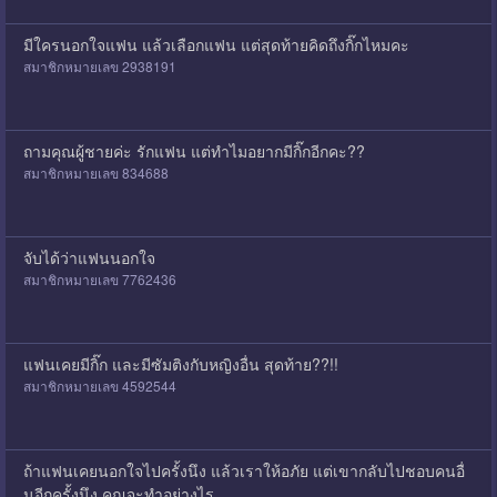
มีใครนอกใจแฟน แล้วเลือกแฟน แต่สุดท้ายคิดถึงกิ๊กไหมคะ
สมาชิกหมายเลข 2938191
ถามคุณผู้ชายค่ะ รักแฟน แต่ทำไมอยากมีกิ๊กอีกคะ??
สมาชิกหมายเลข 834688
จับได้ว่าแฟนนอกใจ
สมาชิกหมายเลข 7762436
แฟนเคยมีกิ๊ก และมีซัมติงกับหญิงอื่น สุดท้าย??!!
สมาชิกหมายเลข 4592544
ถ้าแฟนเคยนอกใจไปครั้งนึง แล้วเราให้อภัย แต่เขากลับไปชอบคนอื่
นอีกครั้งนึง คุณจะทำอย่างไร