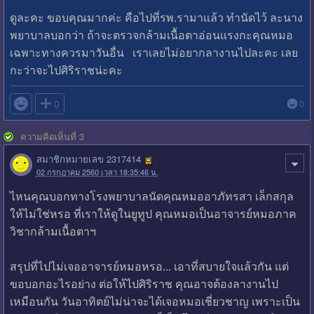
ดูละคะ ขอบคุณมากค่ะ คือไปที่รพ.รามาแล้ว ทำนัดไว้ ละนาง
พยาบาลบอกว่า ถ้าจะตรวจกล้ามเนื้อตาอ่อนแรงกะคุณหมอ
เฉพาะทางควรมาวันอื่น เราเลยไม่อยากลางานไปละคะ เลย
กะว่าจะไปศิริราชน่ะคะ

0
0
ความคิดเห็นที่ 3
สมาชิกหมายเลข 2317414
02 กรกฎาคม 2560 เวลา 18:35:46 น.
ไหนคุณบอกทางโรงพยาบาลนัดคุณหมออาภัทรสา เล็กสกุล
ให้ไม่ใช่หรอ ที่เราให้ดูในยูทูป คุณหมอเป็นอาจารย์หมอภาค
วิชากล้ามเนื้อตาฯ
สรุปที่ไปไม่เจออาจารย์หมอหรอ... เอาที่สบายใจแล้วกัน แต่
ขอบอกอะไรอย่าง ต่อให้ไปศิริราช คุณอาจต้องลางานไป
เหมือนกัน วันอาทิตย์ไม่น่าจะได้เจอหมอเชี่ยวชาญ เพราะเป็น