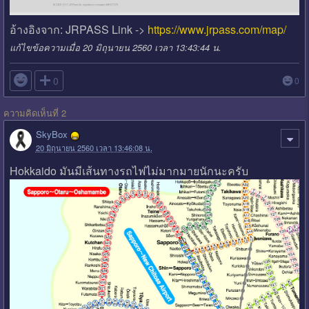
อ้างอิงจาก: JRPASS Link ->
https://www.jrpass.com/map/
แก้ไขข้อความเมื่อ 20 มิถุนายน 2560 เวลา 13:43:44 น.

0
0
ความคิดเห็นที่ 2
SkyBox
20 มิถุนายน 2560 เวลา 13:46:08 น.
Hokkaido มันมีเส้นทางรถไฟไม่มากมายนักนะครับ