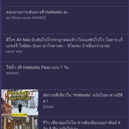
สอบถามการเดินทางที่ Hokkaido ค่ะ
สมาชิกหมายเลข 4340835
ดีใจๆ Air Asia บินซัปโปโรกรกฎาคมแล้ว (ไปเองซัปโปโร-โอตารุ-เก็
บเชอรี่-โทมิตะ-บิเอะ-ฮาโกดาเตะ - จิโตเซะ 3 หมื่นกว่าบาท)
saran villa
ใช้ตั๋ว JR Hakkaido Pass แบบ 7 วัน
walaiws
มัดรวมที่เที่ยวใน ‘Hokkaido’ ฉบับไปมาสามปีติ
ด !
Zeibab
รีวิว เที่ยวฮอกไกโด ช่วงต้นเดือนกุมภาพันธ์ 6
วัน 5 คืน ฉบับไปเอง