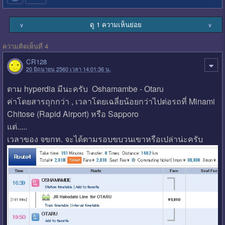
ดู 1 ความเห็นย่อย
∨
∨
ความคิดเห็นที่ 4
CR128
20 มิถุนายน 2560 เวลา 14:01:36 น.
ตาม hyperdia มีนะครับ Oshamambe - Otaru
ค่าโดยสารถุกกว่า , เวลาโดยเฉลี่ยน้อยกว่าไปต่อรถที่ Minami
Chitose (Rapid Airport) หรือ Sapporo
แต่.....
เวลาของ จขกท. จะได้ตามรอบขบวนเขาหรือเปล่าน่ะครับ