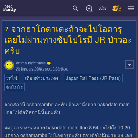
close
จากฮาโกดาเตะถ้าจะไปโอตารุ
เลยไม่ผ่านทางซัปโปโรมี JR ป่าวอะ
ครับ
anima nightmare
20 มิถุนายน 2560 เวลา 12:52:46 น.
รถไฟ
เที่ยวต่างประเทศ
Japan Rail Pass (JR Pass)
ซัปโปโร
จากสถานี oshamambe อะคับ ถ้าเลานั่งสาย hakodate main
line ไปต่อที่สถานีนั้นอะคับ
ผมดูตารางของสาย hakodate main line 8.54 จะไปถึง 10.20
แต่จาก oshamambe ไปโอตารุอะคับ รอบต่อไปมัน 16.39 เลย