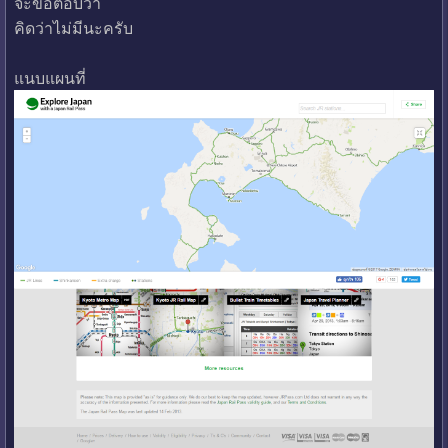
จะขอตอบว่า
คิดว่าไม่มีนะครับ
แนบแผนที่