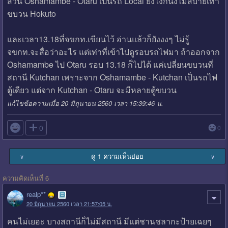
ส่วน Oshamambe - Otaru เป็นรถ Local ยังไงก็นั่งไม่สบายเท่า
ขบวน Hokuto
และเวลา13.18ที่จขกท.เขียนไว้ อ่านแล้วก็ยังงงๆ ไม่รู้
จขกท.จะสื่อว่าอะไร แต่เท่าที่เข้าไปดูรอบรถไฟมา ถ้าออกจาก
Oshamambe ไป Otaru รอบ 13.18 ก็ไปได้ แค่เปลี่ยนขบวนที่
สถานี Kutchan เพราะจาก Oshamambe - Kutchan เป็นรถไฟ
ตู้เดียว แต่จาก Kutchan - Otaru จะมีหลายตู้ขบวน
แก้ไขข้อความเมื่อ 20 มิถุนายน 2560 เวลา 15:39:46 น.

0
0
ดู 1 ความเห็นย่อย
∨
∨
ความคิดเห็นที่ 6
realp**
20 มิถุนายน 2560 เวลา 21:57:05 น.
คนไม่เยอะ บางสถานีก็ไม่มีสถานี มีแต่ชานชลากะป้ายเฉยๆ