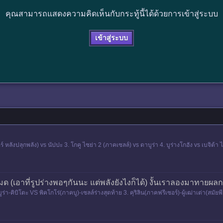
คุณสามารถแสดงความคิดเห็นกับกระทู้นี้ได้ด้วยการเข้าสู่ระบบ
เข้าสู่ระบบ
์ หลังปลุกพลัง) vs นัปปะ 3. โกคู ไซย่า 2 (ภาคเซลล์) vs ดาบูร่า 4. บูร่างโกฮัง vs เบจิต้า ไ
 (เอาที่รูปร่างพอๆกันนะ แต่พลังยังไงก็ได้) งั้นเราลองมาทายผลกา
า-คิบิโตะ VS พิคโกโร่(ภาคบู)-เซลล์ร่างสุดท้าย 3. คุริลิน(ภาคฟรีเซอร์)-ผู้เฒ่าเต่า(สมัยพี