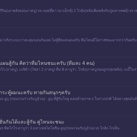
ริริน(เอาพลังตอนภาคบู) vs เนล(ที่ดาวนาเม็กซ์) 2.โกฮัง(หลังเพิ่มพลังกับปู่มหาเทพย์) vs เซลล
นมาจริงๆ แบบว่าตะลุมบอนกันเลย ไม่สู้ทีละคนอ่ะครับ ทีมไหนมีโอกาสชนะมากกว่ากันครับ ที
แผนสู้กัน คิดว่าทีมไหนชนะครับ (ทีมละ 4 คน)
กโร่ (ภาคบู), เบจิต้า (ไซย่า 2 ภาคบู) ทีม B ดาบูร่า, โกฮัง(ภาคบูก่อนถูกปลุกพลัง), เบบี้ในร
อกระทู้ผมนะครับ ทายกันสนุกๆครับ
s อูบุ (ก่อนรวมร่างกับบูอ้วน) - อูบุ ที่สู้กับโกคู ตอนท้ายภาค z ในร่างปกติ ได้อย่างสุดมั
ั่นกันได้และสู้กัน คู่ไหนจะชนะ
ส์ vs พิคโกโร่-ดาบูร่า 3.มหาเทพไคโอชิน-อูบุ(ก่อนรวมกับบูอ้วน) vs โกฮัง-โกเท็น