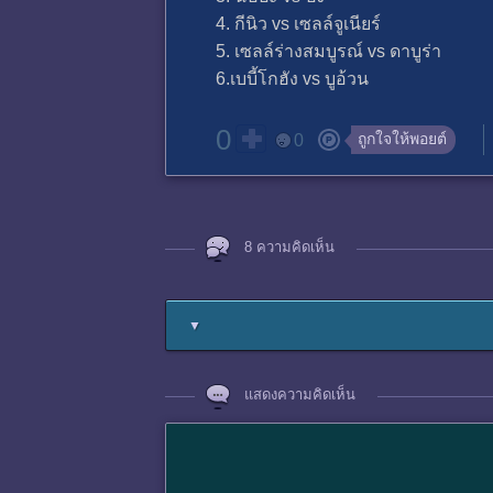
4. กีนิว vs เซลล์จูเนียร์
5. เซลล์ร่างสมบูรณ์ vs ดาบูร่า
6.เบบี้โกฮัง vs บูอ้วน
0
ถูกใจให้พอยต์
0
8 ความคิดเห็น
▼
แสดงความคิดเห็น