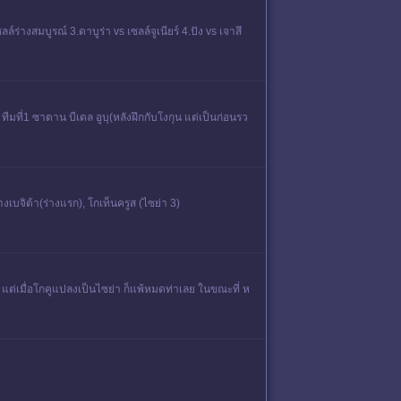
์ร่างสมบูรณ์ 3.ดาบูร่า vs เซลล์จูเนียร์ 4.ปัง vs เจาสึ
มที่1 ซาตาน บีเดล อูบุ(หลังฝึกกับโงกุน แต่เป็นก่อนรว
่างเบจิต้า(ร่างแรก), โกเท็นครูส (ไซย่า 3)
นส์ แต่เมื่อโกคูแปลงเป็นไซย่า ก็แพ้หมดท่าเลย ในขณะที่ ห