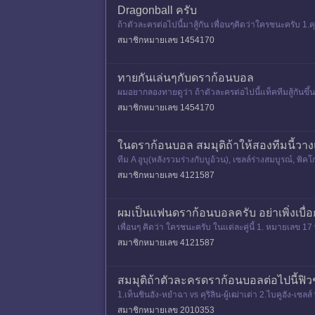
Dragonball ครับ
ถ้าตัวละครต่อไปนี้มาสู้กัน เพื่อนๆคิดว่าใครชนะครับ 1.คุ
สมาชิกหมายเลข 1454170
ทายกันเล่นๆกับดราก้อนบอล
ผมอยากลองทายดูว่า ถ้าตัวละครต่อไปนี้แท็คทีมสู้กันขึ้
มร่างกับบูอ้ว
สมาชิกหมายเลข 1454170
ในดราก้อนบอล สมมุติถ้าให้สองทีมนี้วาง
ทีม A อูบุ(หลังรวมร่างกับบูอ้วน), เซลล์ร่างสมบูรณ์, พิคโ
สมาชิกหมายเลข 4121587
ผมเป็นแฟนดราก้อนบอลครับ อย่าเพิ่งเบื่
เพื่อนๆ คิดว่า ใครชนะครับ ในแต่ละคู่นี้ 1. หมายเลข 17 v
ม
สมาชิกหมายเลข 4121587
สมมุติถ้าตัวละครดราก้อนบอลต่อไปนี้ฟิวช
1.เท็นชินฮัง-หยำฉา vs คุริลิน-ผู้เฒ่าเต่า 2.ไบคูฮัง-เซล
สมาชิกหมายเลข 2010353