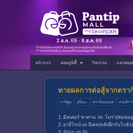
หน้าแรก
คอมมูนิตี้
กิจกรรม
แลกพอยต
ทายผลการต่อสู้จากดราก
การ์ตูน
อนิเมะ
ดราก้อนบอล
เกมส์การ
1. มิสเตอร์ ซาตาน vs โบร่า(พ่อขออ
2. ยาจิโรเบ้ vs บีเดล(หลังฝึกกับโกฮัง)
3. นัปปะ vs ปัง