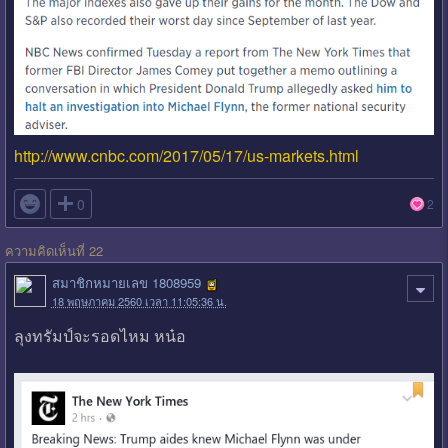
http://www.cnbc.com/2017/05/17/us-markets.html

0
2
ความคิดเห็นที่ 22
สมาชิกหมายเลข 1808959
18 พฤษภาคม 2560 เวลา 11:05:36 น.
ลุงทรัมป์จะรอดไหม หน๋อ