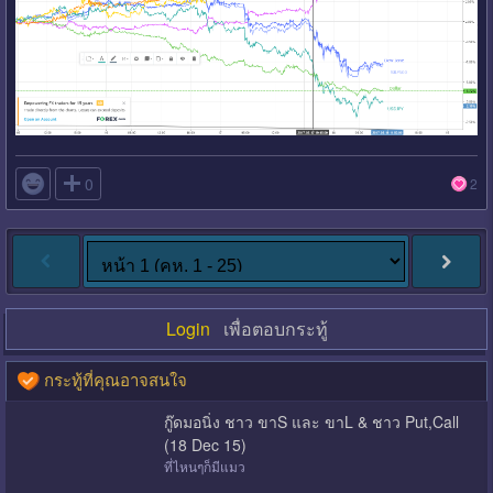

0
2
Login
เพื่อตอบกระทู้
กระทู้ที่คุณอาจสนใจ
กู๊ดมอนิ่ง ชาว ขาS และ ขาL & ชาว Put,Call
(18 Dec 15)
ที่ไหนๆก็มีแมว