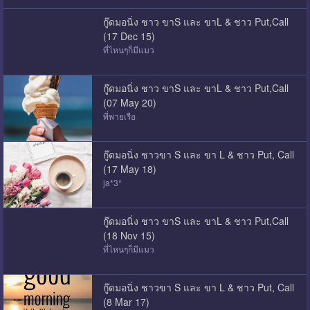
กู๊ดมอนิ่ง ชาว ขาS และ ขาL & ชาว Put,Call
(17 Dec 15)
ที่ไหนๆก็มีแมว
กู๊ดมอนิ่ง ชาว ขาS และ ขาL & ชาว Put,Call
(07 May 20)
พี่พายเรือ
กู๊ดมอนิ่ง ชาวขา S และ ขา L & ชาว Put, Call
(17 May 18)
ja*3*
กู๊ดมอนิ่ง ชาว ขาS และ ขาL & ชาว Put,Call
(18 Nov 15)
ที่ไหนๆก็มีแมว
กู๊ดมอนิ่ง ชาวขา S และ ขา L & ชาว Put, Call
(8 Mar 17)