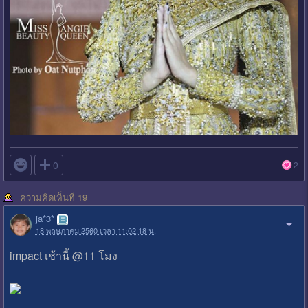

0
2
ความคิดเห็นที่ 19
ja*3*
18 พฤษภาคม 2560 เวลา 11:02:18 น.
impact เช้านี้ @11 โมง