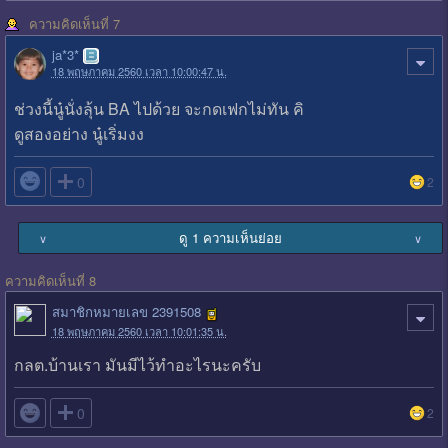
ความคิดเห็นที่ 7
ja*3*
18 พฤษภาคม 2560 เวลา 10:00:47 น.
ช่วงนี้นู๋นั่งลุ้น BA ไปด้วย จะกดเฟกไม่ทัน คิ
ดูสองอย่าง นู๋เริ่มงง

0
2
ดู 1 ความเห็นย่อย
∨
∨
ความคิดเห็นที่ 8
สมาชิกหมายเลข 2391508
18 พฤษภาคม 2560 เวลา 10:01:35 น.
กลต.บ้านเรา มันมีไว้ทำอะไรนะครับ

0
2