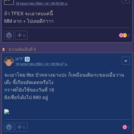
18 พฤษภาคม 2560 เวลา 09:53:59 น.
ถ้า TFEX จะเอาลบแค่นี้
MM ลาก + ไปเลยดีก่าาา

0
2
ความคิดเห็นที่ 6
ja*3*
18 พฤษภาคม 2560 เวลา 09:56:47 น.
จะเอาโพย tfex บัวหลวงมาแปะ ก็เหมือนเดิมกะของเมื่อวาน
เด๊ะ ขี้เกียจอัพเดทหรือไง
กราฟก็ยังใช้ของวันที่ 16
ยังเชียร์เด้งไป 990 อยู่

0
3