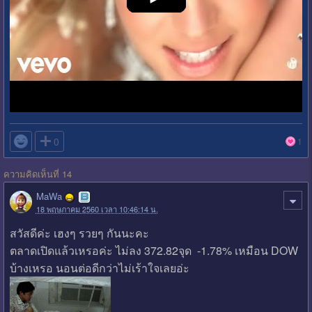

0
1
ความคิดเห็นที่ 14
MaWa
18 พฤษภาคม 2560 เวลา 10:46:14 น.
สวัสดีค่ะ เฮงๆ รวยๆ กันนะคะ
ตลาดเปิดแล้วเหรอค่ะ ไม่ลง 372.82จุด -1.78% เหมือน DOW
บ้างเหรอ นอนต่อดีกว่าไม่เร้าใจเลยอ่ะ