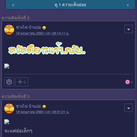
ดู 1 ความเห็นย่อย
∨
∨
ความคิดเห็นที่ 2
ช่างไฟ บ้านปอ
18 พฤษภาคม 2560 เวลา 09:14:11 น.

0
4
ความคิดเห็นที่ 3
ช่างไฟ บ้านปอ
18 พฤษภาคม 2560 เวลา 09:31:21 น.
จะแค่ย่อเล็กๆ