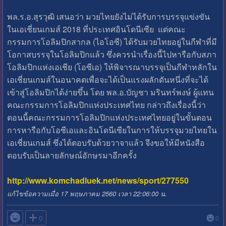
พล.ร.อ.สุรวุฒิ เสนอว่า มวยไทยยังไม่ได้รับการบรรจุแข่งขัน
ในเอเชี่ยนเกมส์ 2018 ที่ประเทศอินโดนีเซีย แต่คณะ
กรรมการโอลิมปิกสากล (ไอโอซี) ได้รับมวยไทยอยู่ในกีฬาที่มี
โอกาสบรรจุในโอลิมปิกแล้ว ซึ่งควรนำเรื่องนี้ไปหารือกับสภา
โอลิมปิกแห่งเอเชีย (โอซีเอ) ให้พิจารณาบรรจุเป็นกีฬาหลักใน
เอเชี่ยนเกมส์ในอนาคตเพื่อจะได้เป็นแรงผลักดันหนึ่งที่จะได้
เข้าสู่โอลิมปิกได้ง่ายขึ้น โดย พล.อ.บัญชา มรินทร์พงษ์ ผู้แทน
คณะกรรมการโอลิมปิกแห่งประเทศไทย กล่าวถึงเรื่องนี้ว่า
ตอนนี้คณะกรรมการโอลิมปิกแห่งประเทศไทยอยู่ในขั้นตอน
การหารือกับโอซีเอและอินโดนีเซียในการให้บรรจุมวยไทยใน
เอเชี่ยนเกมส์ ซึ่งได้ตอบรับด้วยวาจาแล้ว จึงขอให้มีหนังสือ
ตอบรับเป็นลายลักษณ์อักษรมาอีกครั้ง
http://www.komchadluek.net/news/sport/277550
แก้ไขข้อความเมื่อ 17 พฤษภาคม 2560 เวลา 22:06:00 น.

0
0