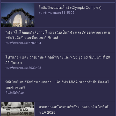
โอลิมปิกคอมเพล็กซ์ (Olympic Complex)
สมาชิกหมายเลข 8415605
กีฬา ที่ไม่ได้ออกกำล้งกาย ไม่ควรนับเป็นกีฬา และตัดออกจากการแข่
งขันโอลิมปิก เอเชี่ยนเกมส์ ซีเกมส์
สมาชิกหมายเลข 6782994
โปรแกรม และ รายงานผล กอล์ฟชายและหญิง ยูธ เอเชี่ยน เกมส์ 20
25 วันแรก
สมาชิกหมายเลข 3933498
พิธีเปิดซีเกมส์จัดที่สนามหลวง... เพิ่มกีฬา MMA “สรวงศ์” ยืนยันคนไ
ทยเข้าชมฟรี
ต้นโพธิ์ต้นไทร
มวยสากลสมัครเล่นกำลังจะกลับมาใน โอลิมปิ
ก LA 2028