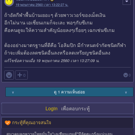
19 พฤษภาคม 2560 เวลา 13:22:27 น.
ถ้าอัดกีฬาพื้นบ้านเยอะๆ ด้วยพาวเวอร์ของเม็ดเงิน
อีกไม่นาน เอเชี่ยนเกมก็จะเละ พอๆกับซีเกม
คือคนดูจะให้ความสำคัญน้อยลงๆเรื่อยๆ เฉกเช่นซีเกม
ต้องอย่างมาตรฐานที่ดีคือ โอลิมปิก มีกำหนดจำกัดชนิดกีฬา
ถ้าจะเพิ่มต้องลดชนิดอื่นลงหรือลดเหรียญชนิดอื่นลง
แก้ไขข้อความเมื่อ 19 พฤษภาคม 2560 เวลา 13:27:09 น.

0
0
ดู 1 ความเห็นย่อย
∨
∨
Login
เพื่อตอบกระทู้
กระทู้ที่คุณอาจสนใจ
สมาคมลูกหวายไทยมั่นใจ"เอเชียนเกมส์"มีจัดตะกร้อแน่นอน