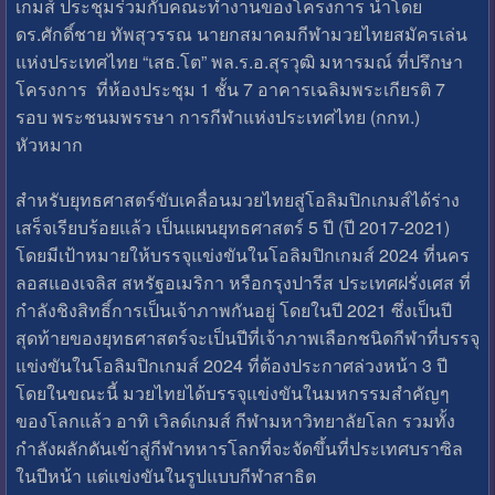
เกมส์ ประชุมร่วมกับคณะทำงานของโครงการ นำโดย
ดร.ศักดิ์ชาย ทัพสุวรรณ นายกสมาคมกีฬามวยไทยสมัครเล่น
แห่งประเทศไทย “เสธ.โต” พล.ร.อ.สุรวุฒิ มหารมณ์ ที่ปรึกษา
โครงการ ที่ห้องประชุม 1 ชั้น 7 อาคารเฉลิมพระเกียรติ 7
รอบ พระชนมพรรษา การกีฬาแห่งประเทศไทย (กกท.)
หัวหมาก
สำหรับยุทธศาสตร์ขับเคลื่อนมวยไทยสู่โอลิมปิกเกมส์ได้ร่าง
เสร็จเรียบร้อยแล้ว เป็นแผนยุทธศาสตร์ 5 ปี (ปี 2017-2021)
โดยมีเป้าหมายให้บรรจุแข่งขันในโอลิมปิกเกมส์ 2024 ที่นคร
ลอสแองเจลิส สหรัฐอเมริกา หรือกรุงปารีส ประเทศฝรั่งเศส ที่
กำลังชิงสิทธิ์การเป็นเจ้าภาพกันอยู่ โดยในปี 2021 ซึ่งเป็นปี
สุดท้ายของยุทธศาสตร์จะเป็นปีที่เจ้าภาพเลือกชนิดกีฬาที่บรรจุ
แข่งขันในโอลิมปิกเกมส์ 2024 ที่ต้องประกาศล่วงหน้า 3 ปี
โดยในขณะนี้ มวยไทยได้บรรจุแข่งขันในมหกรรมสำคัญๆ
ของโลกแล้ว อาทิ เวิลด์เกมส์ กีฬามหาวิทยาลัยโลก รวมทั้ง
กำลังผลักดันเข้าสู่กีฬาทหารโลกที่จะจัดขึ้นที่ประเทศบราซิล
ในปีหน้า แต่แข่งขันในรูปแบบกีฬาสาธิต