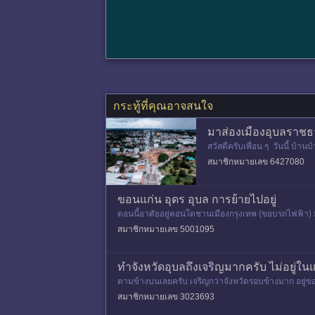
กระทู้ที่คุณอาจสนใจ
มาส่องเมืองอุบลราชธาน
สวัสดีครับเพื่อน ๆ วันนี้ บ้
ะวันออกสุดของประเทศไ
สมาชิกหมายเลข 6427080
ขอนแก่น อุดร อุบล การย้ายไปอยู่
ตอนนี้อาศัยอยู่คอนโดชานเมืองกรุงเทพ (ขอบรถไฟฟ้า) ม
ท เป็นพวกไม่ชอบความ
สมาชิกหมายเลข 5001095
ทำจังหวัดอุบลถึงเจริญมากครับ ไม่อยู่
ตามข้างบนเลยครับ เจริญกว่าจังหวัดรอบข้างมาก อยู่
3เมืองนี้ สนามบิน ห้าง มห
สมาชิกหมายเลข 3023693