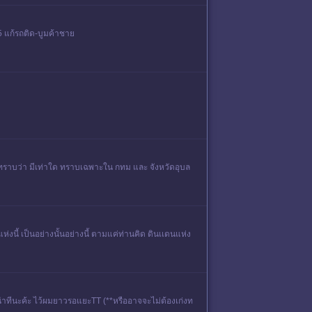
5 แก้รถติด-บูมค้าชาย
ไม่ทราบว่า มีเท่าใด ทราบเฉพาะใน กทม และ จังหวัดอุบล
ห่งนี้ เป็นอย่างนั้นอย่างนี้ ตามแค่ท่านคิด ดินเเดนแห่ง
ะนำทีนะค้ะ ไว้ผมยาวรอแยะTT (**หรืออาจจะไม่ต้องเก่งท