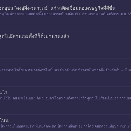
บล "ดงอู่ผึ้ง-วนารมย์" แก้รถติดเชื่อมต่อเศรษฐกิจที่ดีขึ้น
 อุโมงค์ทางลอด “แยกดงอู่ผึ้ง-แยกวนารมย์” วงเงิน 800 ล้านบาท คาดเปิดบริการ เม.ย. 6
ุดในอีสานเลยทั้งที่ก็ตั้งมานานแล้ว
ะราชทานไว้ตั้งแต่ ทรงก่อตั้งรถไฟขึ้นมา มีทุกจังหวัด ที่รางรถไฟพาดถึง จังหวัดอื่น ผม
อะไร
ท่านยังไม่เคย มาเยือนแผ่นดิน ม.อุบลฯ ไฉนท่านทั้งหลายกล้าพูดกันไปเรื่อยเปื่อยว่า สถาบันแ
านไหน
เยอร์เท่ๆส่วนใหญ่หลายร้านที่เคยตัดจะตัดเป็นเกาหลีๆหน่อย ถ้าใครเคยตัดร้านที่อุบลมาแน