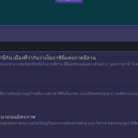
ีกัน เมืองที่ว่ากันว่าเป็นราชินีแห่งภาคอีสาน
านบ้าน จะพาแวะชมจังหวัดหนึ่งในภาคอีสาน ที่มีเอกลักษณ์เฉพาะตัวอย่าง "อุบลราชธานี" จัง
ีความคิดอยากอยู่บ้านเดี่ยว แต่ราคาที่ดินใน กทม. และปริมณฑล สูงมาก เลยคิดว่าจะออก
ในแนวถนนมิตรภาพ
ขอบสุดของภาคเลย แถมไม่ได้อยู่ในแนวถนนมิตรภาพด้วย แบบ โคราช ขอนแก่น อุดร 3เมือ