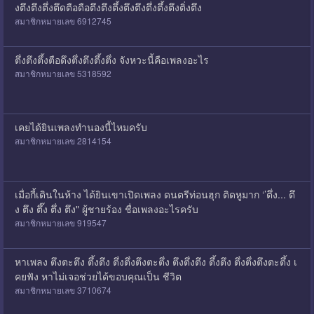
งตึงตึงตึ่งตึดตือดือตึงตึงตึ้งตึงตึงตึ่งตึ้งตึงติ่งตึง
สมาชิกหมายเลข 6912745
ตึ่งตึงตึ้งตือดึงตึ่งตึงตึ้งตึ่ง จังหวะนี้คือเพลงอะไร
สมาชิกหมายเลข 5318592
เคยได้ยินเพลงทำนองนี้ไหมครับ
สมาชิกหมายเลข 2814154
เมื่อกี้เดินในห้าง ได้ยินเขาเปิดเพลง ดนตรีท่อนฮุก ติดหูมาก ‘’ตึ่ง... ตึ
ง ตึง ตึ๊ง ตึ่ง ตึง" ผู้ชายร้อง ชื่อเพลงอะไรครับ
สมาชิกหมายเลข 919547
หาเพลง ตึงตะตึง ตึ้งตึง ตึ่งตึ่งตึงตะตึ่ง ตึงตึ่งตึง ตึ้งตึง ตึ่งตึ่งตึงตะตึ้ง เ
คยฟัง หาไม่เจอช่วยได้ขอบคุณเป็น ชีวิต
สมาชิกหมายเลข 3710674