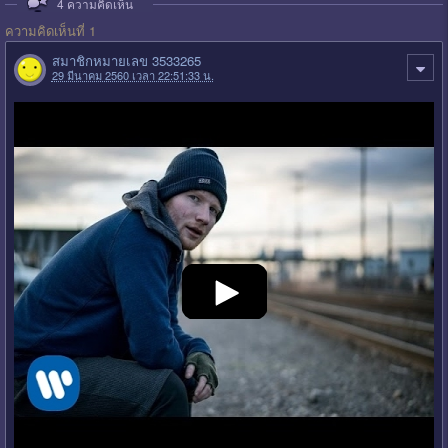
4
ความคิดเห็น
ความคิดเห็นที่ 1
สมาชิกหมายเลข 3533265
29 มีนาคม 2560 เวลา 22:51:33 น.