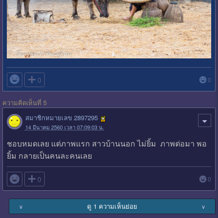

0
0
ความคิดเห็นที่ 5
สมาชิกหมายเลข 2897295
14 มีนาคม 2560 เวลา 07:09:03 น.
ชอบหมดเลย แต่ภาพแรก สาวบ้านนอก ไม่ยิ้ม ภาพต่อมา พอ
ยิ้ม กลายเป็นคนละคนเลย

0
0
ดู 1 ความเห็นย่อย
∨
∨