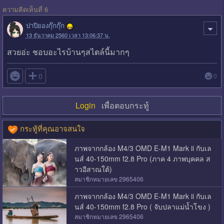
ความคิดเห็นที่ 6
ปาปิยองกุ๊กกุ๊ก
13 ธันวาคม 2560 เวลา 13:06:37 น.
สวยอ่ะ ชอบอะไรบ้านๆสไตล์นี้มากๆ

0
0
Login
เพื่อตอบกระทู้
กระทู้ที่คุณอาจสนใจ
ภาพจากกล้อง M4/3 OMD E-M1 Mark ii กับเล
นส์ 40-150mm f2.8 Pro (ภาค 4 ภาพบุคคล ส
าวอีสาณใต้)
สมาชิกหมายเลข 2965406
ภาพจากกล้อง M4/3 OMD E-M1 Mark ii กับเล
นส์ 40-150mm f2.8 Pro ( จับปลาแม่น้ำโขง )
สมาชิกหมายเลข 2965406