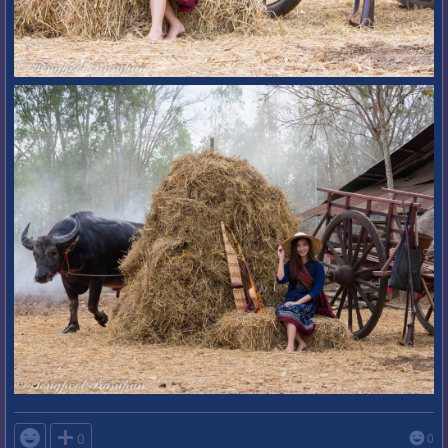

0
0