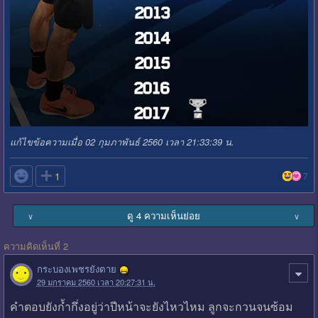
แก้ไขข้อความเมื่อ 02 กุมภาพันธ์ 2560 เวลา 21:33:39 น.

1
7
ดู 4 ความเห็นย่อย
∨
∨
ความคิดเห็นที่ 2
กระบองเพชรยังตาย
29 มกราคม 2560 เวลา 20:27:31 น.
คำตอบยังก้ำกึ่งอยู่ว่าปีหน้าจะยังไหวไหม ลูกจะกวนจนซ้อม