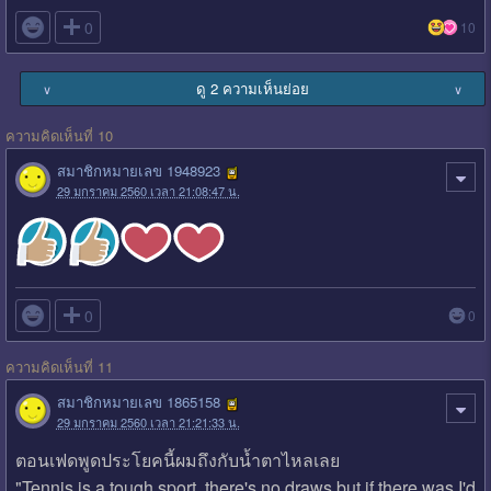

0
10
ดู 2 ความเห็นย่อย
∨
∨
ความคิดเห็นที่ 10
สมาชิกหมายเลข 1948923
29 มกราคม 2560 เวลา 21:08:47 น.

0
0
ความคิดเห็นที่ 11
สมาชิกหมายเลข 1865158
29 มกราคม 2560 เวลา 21:21:33 น.
ตอนเฟดพูดประโยคนี้ผมถึงกับน้ำตาไหลเลย
"Tennis is a tough sport, there's no draws but if there was I'd