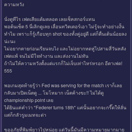
ความหวัง
นั่งดูทีไร เฟดเสียแต้มตลอด เลยเช็คสกอร์แทน
พอต้นเซ็ต 5 นี่เลิกดูเลย เลื่อนทวิตเตอร์เอา ไม่รู้จะทำอย่างงั้น
ทำไม เพราะก็รู้เกือบทุก shot ของทั้งคู่อยู่ดี แต่ก็ตื่นเต้นน้อยลง
น่ะนะ
ไม่อยากตายก่อนเรียนจบไง และไม่อยากหดหู่ไปสามสี่วันหลัง
เฟดแพ้ จนไม่มีใจทำงาน และส่งงานไม่ทัน
ถ้าไม่ให้ความหวังตั้งแต่แรกก็ไม่เจ็บเท่าไหร่หรอก อีตาเฟด!
555
พอเกมสุดท้ายรู้ว่า Fed was serving for the match เราก็เลย
กลับมาเปิดเน็ตดู ... โมโหมาก เน็ตค้างขะ!! ไม่ได้ดู
championship point เลย
ได้ยินแค่คำว่า "Federer turns 18th" แค่นั้นอยากจะกรี๊ดให้ลั่น
แต่ก็กลัวรูมเมทจะด่า
ขออภัยที่พิมพ์ยาวไปหน่อย แต่วันนี้มันมีความหมายมากมาย