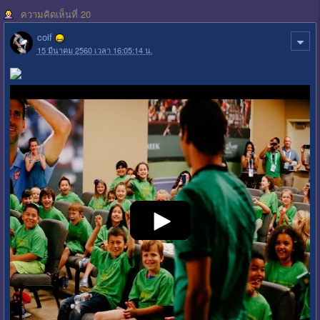
ความคิดเห็นที่ 20
coif
15 มีนาคม 2560 เวลา 16:05:14 น.