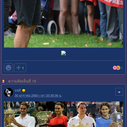

1
2
ความคิดเห็นที่ 19
coif
30 มกราคม 2560 เวลา 20:35:36 น.