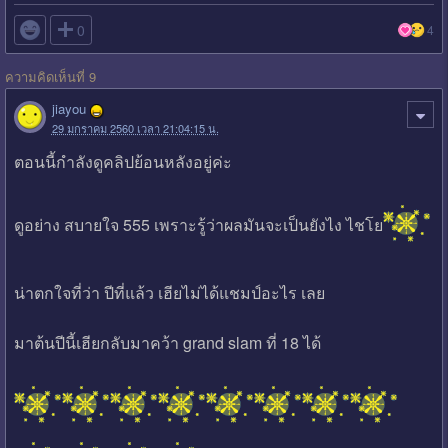

0
4
ความคิดเห็นที่ 9
jiayou
29 มกราคม 2560 เวลา 21:04:15 น.
ตอนนี้กำลังดูคลิปย้อนหลังอยู่ค่ะ
ดูอย่าง สบายใจ 555 เพราะรู้ว่าผลมันจะเป็นยังไง ไชโย
น่าตกใจที่ว่า ปีที่แล้ว เฮียไม่ได้แชมป์อะไร เลย
มาต้นปีนี้เฮียกลับมาคว้า grand slam ที่ 18 ได้