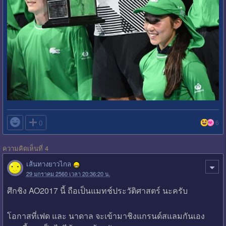

0
6
ความคิดเห็นที่ 4
เส้นทางยาวไกล
29 มกราคม 2560 เวลา 20:36:20 น.
ศึกชิง AO2017 นี้ ถือเป็นแมทช์ประวัติศาสตร์ นะครับ
โอกาสที่เฟด และ นาดาล จะเข้ามาชิงแกรนด์สแลมกันเอง