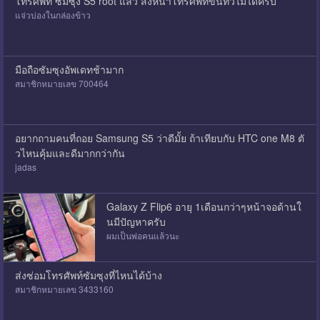
โทรศัพท์ ซัมซุง S5 root แล้ว ส่งหน้าโทรศัพท์ขึ้นทีวีไม่ได้ครับ
แจ่วบ่องในกล่องข้าว
มือถือซัมซุงอัพเดทช้ามาก
สมาชิกหมายเลข 700464
อยากถามคนที่ถอย Samsung S5 ว่าดีมั้ย ถ้าเทียบกับ HTC one M8 ตั
วไหนคุ้มและดีมากกว่ากัน
jadas
Galaxy Z Flip6 อายุ 1เดือนกว่าๆหน้าจอด้านใ
นมีปัญหาครับ
ผมเป็นพ่อคนแล้วนะ
ส่งซ่อมโทรศัพท์ซัมซุงที่ไหนได้บ้าง
สมาชิกหมายเลข 3433160