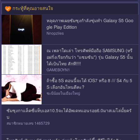
กระทู้ที่คุณอาจสนใจ
หลุดภาพเผยซัมซุงกำลังซุ่มทำ Galaxy S5 Goo
gle Play Edition
Nnopziies
ณ เพลาใดเล่า โทรศัพท์มือถือ SAMSUNG (หรื
อฝรั่งเรียกกันว่า "แซมซัน") รุ่น Galaxy S5 นั้น
ได้เป้นไทย สักที!!!!
GAMEBOYN1
ถ้าซื้อ 5S ตอนนี้จะได้ iOS7 หรือ 8 /// S4 กับ 5
S เลือกอันไหนดีคะ?
ชะนีน้อยในเมืองใหญ่
ซัมซุงกาแล็คซี่แท็บเอส10.5จะได้อัพเดทแอนรอย6.0มาสเมโล่มั้ยครั
บ
สมาชิกหมายเลข 1465729