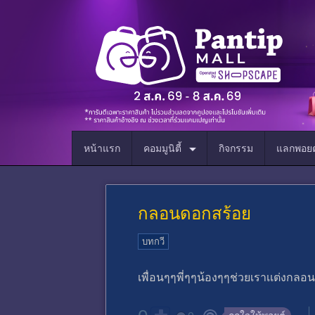
หน้าแรก
คอมมูนิตี้
กิจกรรม
แลกพอยต
กลอนดอกสร้อย
บทกวี
เพื่อนๆๆพี่ๆๆน้องๆๆช่วยเราเเต่งกลอน