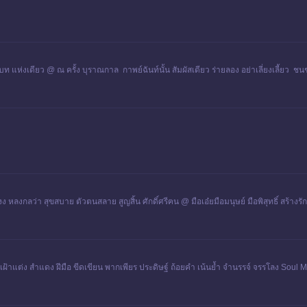
ท แห่งเดียว @ ณ ครั้ง บุราณกาล กาพย์ฉันท์นั้น สัมผัสเดียว ร่ายลอง อย่าเลี่ยงเลี้ยว ชนชม
ว่า สุขสบาย ตัวตนสลาย สูญสิ้น ศักดิ์ศรีฅน @ มือเอ๋ยมือมนุษย์ มือพิสุทธิ์ สร้างรัก ปร
า เฝ้าแต่ง สำแดง ฝีมือ ขีดเขียน พากเพียร ประดิษฐ์ ถ้อยคำ เน้นย้ำ จำนรรจ์ จรรโลง Soul