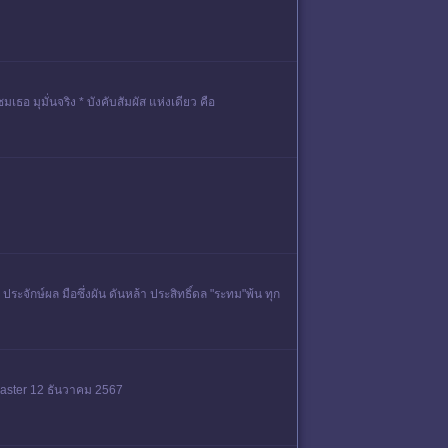
เธอ มุมั่นจริง * บังคับสัมผัส แห่งเดียว คือ
ะจักษ์ผล มือซึ่งผัน ดันหล้า ประสิทธิ์ดล "ระทม"พ้น ทุก
 Master 12 ธันวาคม 2567