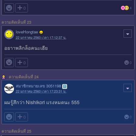

0
4
ความคิดเห็นที่ 23
loveHongtae
22 มกราคม 2560 เวลา 17:12:37 น.
อยาาพลิกล็อคนะเฮีย

0
0
ความคิดเห็นที่ 24
สมาชิกหมายเลข 3051198
22 มกราคม 2560 เวลา 17:23:31 น.
ผมรู้สึกว่า Nishikori แรงหมดนะ 555

0
0
ความคิดเห็นที่ 25