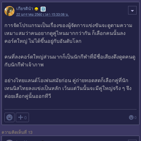
เกียรตินำ
22 มกราคม 2560 เวลา 15:33:08 น.
การจัดโปรแกรมเป็นเรื่องของผู้จัดการแข่งขันจะดูตามความ
เหมาะสมว่าคนอยากดูคู่ไหนมากกว่ากัน ก็เลือกคนนั้นลง
คอร์ตใหญ่ ไม่ได้ขึ้นอยู่กับอันดับโลก
คนที่ลงคอร์ตใหญ่ส่วนมากก็เป็นนักกีฬาที่มีชื่อเสียงดึงดูดคนดู
กับนักกีฬาเจ้าภาพ
อย่างไทยแลนด์โอเพ่นสมัยก่อน คู่ถ่ายทอดสดก็เลือกคู่ที่นัก
เทนนิสไทยลงแข่งเป็นหลัก เว้นแต่วันนั้นจะมีคู่ใหญ่จริง ๆ จึง
ค่อยเลือกคู่นั้นออกทีวี

0
0
ความคิดเห็นที่ 13