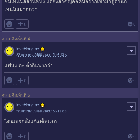
ชมเทนนิสส่วนหนึ่ง แต่สิ่งสำคัญคือคนอยากเข้ามาดูตัวนัก
เทนนิสมากกว่า

0
0
ความคิดเห็นที่ 4
loveHongtae
22 มกราคม 2560 เวลา 15:16:43 น.
แฟนเยอะ ตั๋วก็แพงกว่า

0
0
ความคิดเห็นที่ 5
loveHongtae
22 มกราคม 2560 เวลา 15:21:02 น.
โดนเบรคตั้งแต้เผช็ทแรก

0
0