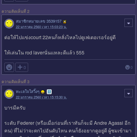
ความคิดเห็นที่ 2
สมาชิกหมายเลข 3539157
22 มกราคม 2560 เวลา 15:03:23 น.
ต่อให้ไปแข่งcourt 22คนก็หลั่งไหลไปดูเฟเดอเรอร์อยู่ดี
ให้เล่นใน rod laverนั่นแหละดีแล้ว 555

0
0
ความคิดเห็นที่ 3
ทะเลใจใสวิ๊งๆ
22 มกราคม 2560 เวลา 15:15:30 น.
บารมีครับ
ระดับ Federer (หรือเมื่อก่อนที่เราทันก็จะมี Andre Agassi อีก
คน) ที่ไม่ว่าจะตกไปอันดับไหน คนก็ยังอยากดูอยู่ดี ผู้ชมเข้ามา