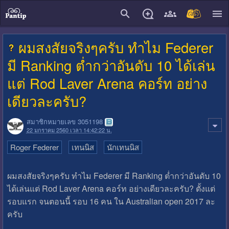
close
ผมสงสัยจริงๆครับ ทำไม Federer
มี Ranking ต่ำกว่าอันดับ 10 ได้เล่น
แต่ Rod Laver Arena คอร์ท อย่าง
เดียวละครับ?
สมาชิกหมายเลข 3051198
22 มกราคม 2560 เวลา 14:42:22 น.
Roger Federer
เทนนิส
นักเทนนิส
ผมสงสัยจริงๆครับ ทำไม Federer มี Ranking ต่ำกว่าอันดับ 10
ได้เล่นแต่ Rod Laver Arena คอร์ท อย่างเดียวละครับ? ตั้งแต่
รอบแรก จนตอนนี้ รอบ 16 คน ใน Australian open 2017 ละ
ครับ