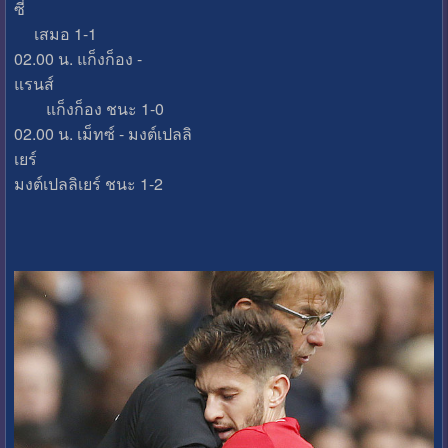
ซี่
เสมอ 1-1
02.00 น. แก็งก็อง -
แรนส์
แก็งก็อง ชนะ 1-0
02.00 น. เม็ทซ์ - มงต์เปลลิ
เยร์
มงต์เปลลิเยร์ ชนะ 1-2