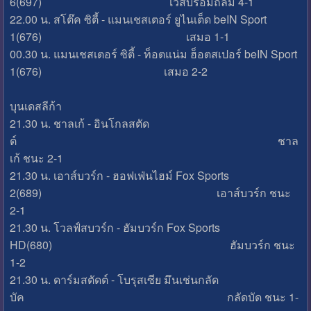
6(697) เวสบรอมถล่ม 4-1
22.00 น. สโต๊ค ซิตี้ - แมนเชสเตอร์ ยูไนเต็ด beIN Sport
1(676) เสมอ 1-1
00.30 น. แมนเชสเตอร์ ซิตี้ - ท็อตแน่ม ฮ็อตสเปอร์ beIN Sport
1(676) เสมอ 2-2
บุนเดสลีก้า
21.30 น. ชาลเก้ - อินโกลสตัด
ต์ ชาล
เก้ ชนะ 2-1
21.30 น. เอาส์บวร์ก - ฮอฟเฟ่นไฮม์ Fox Sports
2(689) เอาส์บวร์ก ชนะ
2-1
21.30 น. โวลฟ์สบวร์ก - ฮัมบวร์ก Fox Sports
HD(680) ฮัมบวร์ก ชนะ
1-2
21.30 น. ดาร์มสตัดต์ - โบรุสเซีย มึนเช่นกลัด
บัค กลัดบัด ชนะ 1-