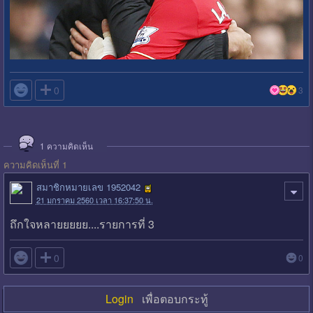

0
3
1
ความคิดเห็น
ความคิดเห็นที่ 1
สมาชิกหมายเลข 1952042
21 มกราคม 2560 เวลา 16:37:50 น.
ถึกใจหลายยยยย....รายการที่ 3

0
0
Login
เพื่อตอบกระทู้