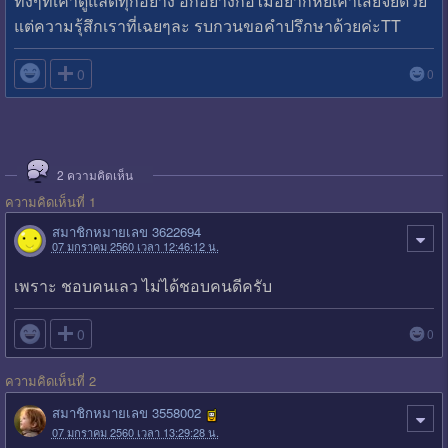
ทั้งๆที่เคาดูแลดีทุกอย่าง อีกอย่างก้อไม่อยากหั้ยเค้าเสียจัยด้วย
แต่ความรุ้สึกเราที่เฉยๆละ รบกวนขอคำปรึกษาด้วยค่ะTT

0
0
2
ความคิดเห็น
ความคิดเห็นที่ 1
สมาชิกหมายเลข 3622694
07 มกราคม 2560 เวลา 12:46:12 น.
เพราะ ชอบคนเลว ไม่ได้ชอบคนดีครับ

0
0
ความคิดเห็นที่ 2
สมาชิกหมายเลข 3558002
07 มกราคม 2560 เวลา 13:29:28 น.