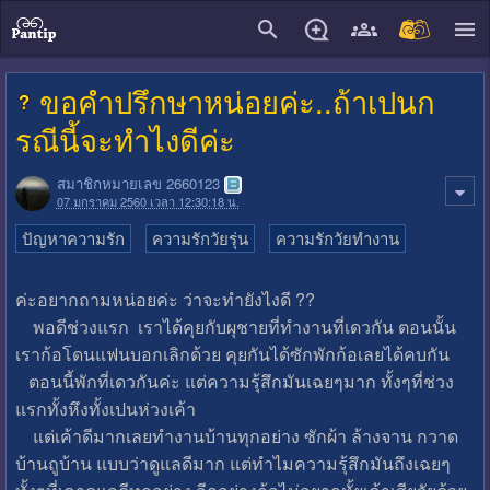
close
ขอคำปรึกษาหน่อยค่ะ..ถ้าเปนก
รณีนี้จะทำไงดีค่ะ
สมาชิกหมายเลข 2660123
07 มกราคม 2560 เวลา 12:30:18 น.
ปัญหาความรัก
ความรักวัยรุ่น
ความรักวัยทำงาน
ค่ะอยากถามหน่อยค่ะ ว่าจะทำยังไงดี ??
พอดีช่วงแรก เราได้คุยกับผุชายที่ทำงานที่เดวกัน ตอนนั้น
เราก้อโดนแฟนบอกเลิกด้วย คุยกันได้ซักพักก้อเลยได้คบกัน
ตอนนี้พักที่เดวกันค่ะ แต่ความรุ้สึกมันเฉยๆมาก ทั้งๆที่ช่วง
แรกทั้งหึงทั้งเปนห่วงเค้า
แต่เค้าดีมากเลยทำงานบ้านทุกอย่าง ซักผ้า ล้างจาน กวาด
บ้านถูบ้าน แบบว่าดูแลดีมาก แต่ทำไมความรุ้สึกมันถึงเฉยๆ