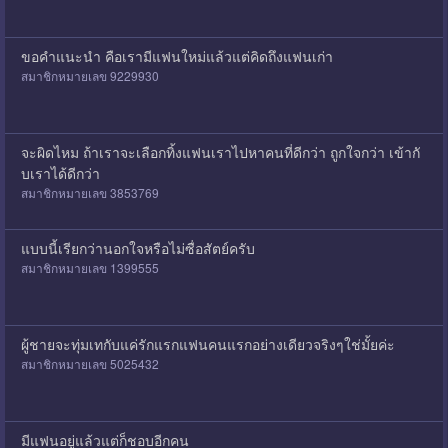
ขอคำแนะนำ คือเรามีแฟนใหม่แล้วแต่คิดถึงแฟนเก่า
สมาชิกหมายเลข 9229930
จะผิดไหม ถ้าเราจะเลือกทิ้งแฟนเราไปหาคนที่ดีกว่า ถูกใจกว่า เข้ากั
บเราได้ดีกว่า
สมาชิกหมายเลข 3853769
แบบนี้เรียกว่านอกใจหรือไม่ซื่อสัตย์ครับ
สมาชิกหมายเลข 1399555
ผู้ชายจะทุ่มเทกับแค่รักแรกแฟนคนแรกอย่างเดียวจริงๆใช่มั้ยค่ะ
สมาชิกหมายเลข 5025432
มีแฟนอยู่แล้วแต่ก็ชอบอีกคน