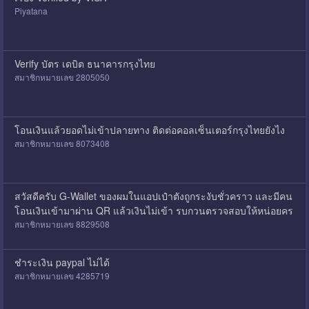
Piyatana
Verify บัตร เดบิต ธนาคารกรุงไทย
สมาชิกหมายเลข 2805050
โอนเงินแล้วยอดไม่เข้าปลายทาง ติดต่อคอลเซ็นเตอร์กรุงไทยยังไง
สมาชิกหมายเลข 8073408
สวัสดีครับ G-Wallet ของผมในแอปเป๋าตังถูกระงับชั่วคราว และมีคน
โอนเงินเข้ามาผ่าน QR แล้วเงินไม่เข้า รบกวนตรวจสอบให้หน่อยคร
สมาชิกหมายเลข 8829508
ชำระเงิน paypal ไม่ได้
สมาชิกหมายเลข 4285719