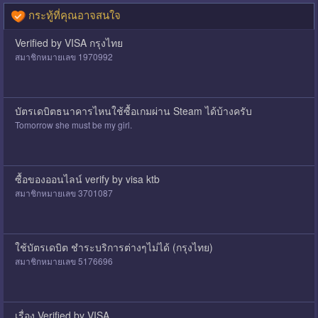
กระทู้ที่คุณอาจสนใจ
Verified by VISA กรุงไทย
สมาชิกหมายเลข 1970992
บัตรเดบิตธนาคารไหนใช้ซื้อเกมผ่าน Steam ได้บ้างครับ
Tomorrow she must be my girl.
ซื้อของออนไลน์ verify by visa ktb
สมาชิกหมายเลข 3701087
ใช้บัตรเดบิต ชำระบริการต่างๆไม่ได้ (กรุงไทย)
สมาชิกหมายเลข 5176696
เรื่อง Verified by VISA