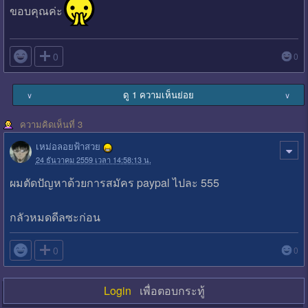
ขอบคุณค่ะ

0
0
ดู 1 ความเห็นย่อย
∨
∨
ความคิดเห็นที่ 3
เหม่อลอยฟ้าสวย
24 ธันวาคม 2559 เวลา 14:58:13 น.
ผมตัดปัญหาด้วยการสมัคร paypal ไปละ 555
กลัวหมดดีลซะก่อน

0
0
Login
เพื่อตอบกระทู้