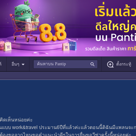
์
อื่นๆ
ตั้งกระทู้
ิดเห็นหน่อยค่ะ
แบบ work&travel ประมาน6ปีที่แล้วค่ะแล้วตอนนี้ดิฉันมีแพลนจะก
ว่าต้องขอจากไหนขอคำแนะนำดีๆในการยื่นขอวีซ่าครั้งนี้หน่อยค่ะ