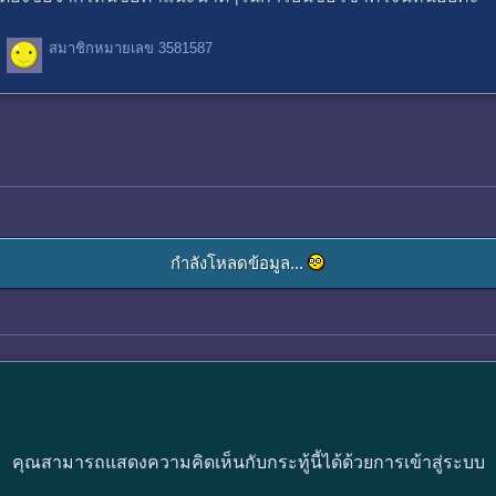
สมาชิกหมายเลข 3581587
กำลังโหลดข้อมูล...
คุณสามารถแสดงความคิดเห็นกับกระทู้นี้ได้ด้วยการเข้าสู่ระบบ