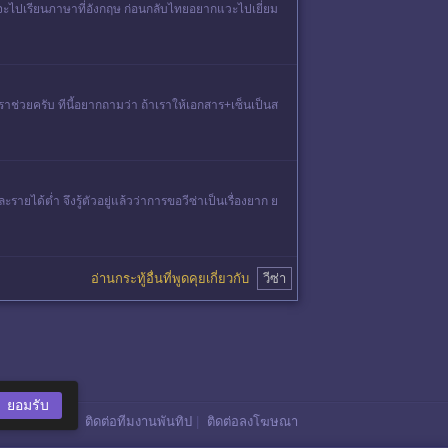
นจะไปเรียนภาษาที่อังกฤษ ก่อนกลับไทยอยากแวะไปเยี่ยม
าช่วยครับ ทีนี้อยากถามว่า ถ้าเราให้เอกสาร+เซ็นเป็นส
ายได้ต่ำ จึงรู้ตัวอยู่แล้วว่าการขอวีซ่าเป็นเรื่องยาก ย
อ่านกระทู้อื่นที่พูดคุยเกี่ยวกับ
วีซ่า
ยอมรับ
ติดต่อทีมงานพันทิป
|
ติดต่อลงโฆษณา