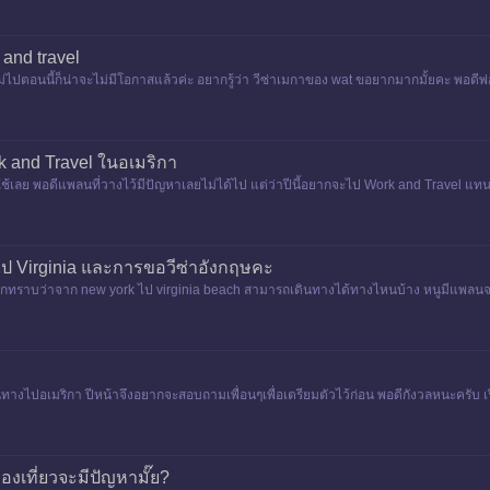
and travel
ไม่ไปตอนนี้ก็น่าจะไม่มีโอกาสแล้วค่ะ อยากรู้ว่า วีซ่าเมกาของ wat ขอยากมากมั้ยคะ พอดีพ่
rk and Travel ในอเมริกา
ได้ใช้เลย พอดีแพลนที่วางไว้มีปัญหาเลยไม่ได้ไป แต่ว่าปีนี้อยากจะไป Work and Travel แทน แ
ไป Virginia และการขอวีซ่าอังกฤษคะ
ยากทราบว่าจาก new york ไป virginia beach สามารถเดินทางได้ทางไหนบ้าง หนูมีแพลนจะ s
ทางไปอเมริกา ปีหน้าจึงอยากจะสอบถามเพื่อนๆเพื่อเตรียมตัวไว้ก่อน พอดีกังวลหนะครั
งเที่ยวจะมีปัญหามั๊ย?