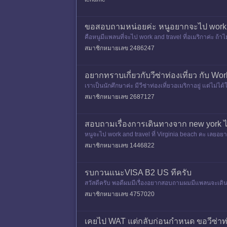
ขอสอบถามหน่อยค่ะ หนูอยากจะไป work 
คือหนูมีแพลนที่จะไป work and travel ที่อเมริกาค่ะ ถ้า
นที่จะให้
สมาชิกหมายเลข 2486247
อยากทราบเกี่ยวกับวีซ่าท่องเที่ยว กับ Wo
เราเป็นนักศึกษาค่ะ มีวีซ่าท่องเที่ยวอเมริกาอยู่ แต่ไม่
สัมภ
สมาชิกหมายเลข 2687127
สอบถามเรื่องการเดินทางจาก new york 
หนูจะไป work and travel ที่ Virginia beach คะ เลยอ
อยแล้ว) คืออยากทรา
สมาชิกหมายเลข 1446822
รบกวนแนะVISA B2 US ทีครับ
สวัสดีครับ พอดีผมมีเรื่องอยากสอบถามผมมีแพลนจะเดิน
0วัน (ลาได้เท่านี้ครับ)
สมาชิกหมายเลข 4757020
เคยไป WAT แต่กลับก่อนกำหนด ขอวีซ่าท่อ