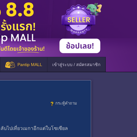
Pantip MALL
เข้าสู่ระบบ / สมัครสมาชิก
กระทู้คำถาม
ลับไปเที่ยวเมกาอีกแต่ใบโซเซียล