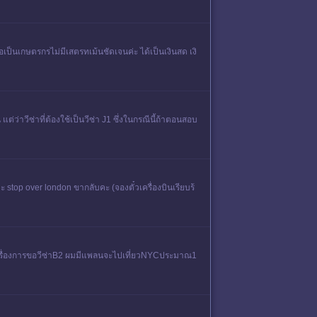
อเป็นเกษตรกรไม่มีเสตรทเม้นชัดเจนค่ะ ได้เป็นเงินสด เงิ
ต่ว่าวีซ่าที่ต้องใช้เป็นวีซ่า J1 ซึ่งในกรณีนี้ถ้าตอนสอบ
top over london ขากลับคะ (จองตั๋วเครื่องบินเรียบร้
บ เรื่องการขอวีซ่าB2 ผมมีแพลนจะไปเที่ยวNYCประมาณ1