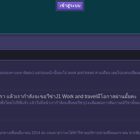
เข้าสู่ระบบ
กรมของทางมหาลัยค่ะ) แต่ก่อนหน้านั้นจะไป work and travel สามเดือน เคยไปแลกเปลี่ยนต
า แล้วเรากำลังจะขอวีซ่าJ1 Work and travelมีโอกาสผ่านมั้ยคะ
่งโดดไปปีที่แล้ว แล้วในปีหน้าเรากำลังจะยื่นขอวีซ่าj1จะมีผลต่อการสัมภาษณ์วีซ่ามั้ยค
ทางกลางเดือนมีนาคม 2014 ค่ะ และคาดว่าจะได้ทำวีซ่าอเมริกาปลายเดือนมกราคม ขากลับเ