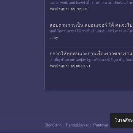
เคยไป work and travel เมื่อสามปีก่อน แต่กลับก่อนก
เพื่อนที่อเมริกาค่ะ ถ
สมาชิกหมายเลข 705178
สอบถามการเป็น สปอนเซอร์ ให้ คนจะไป 
พอดีมีหลานมาขอให้เราเซ็นเป็นสปอนเซอร์ เพราะจะไปทำ A
ปอนเซอร์ ไปแล้
tacky
อยากให้ทุกคนแวะอ่านเรื่องราวของเราแล
เรามีญาติหลายคนอยู่สหรัฐอเมริกาและมีสัญชาติถูกต้อง เคย
ายที่
สมาชิกหมายเลข 8833091
โปรดศึกษ
BlogGang
|
PantipMarket
|
Pantown
|
Maggang