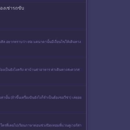
องเช่ารถขับ
ทิล อยากทราบว่า eta แคนาดานั้นมีเงื่อนไขให้เดินทาง
ืองเป็นยังไงครับ ค่าบ้านค่าอาหาร ค่าเดินทางสะดวกส
านั้น (ถ้าขึ้นเครื่องบินยังไงก็จำเป็นต้องขอวีซ่า) เลยอย
ะ ใครที่เคยไปเรียนภาษาตอนช่วงปิดเทอมที่แวนคูเวอร์สา