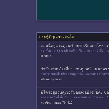
กระทู้ที่คุณอาจสนใจ
ตอนนี้อยู่แวนคูเวอร์ อยากเรียนต่อโทข
ตอนนี้อยู่แวนคูเวอร์ค่ะ พอดีมาเรียนภาษา แต่ว่าที่บ้า
งานทำเลย แ
klinggie
กำลังแพลนไปเที่ยว แวนคูเวอร์ แคนาดา
กำลังวางแผนไปเที่ยวแวนคูเวอร์ค่ะ แต่เราหาตั๋วบินตร
างคะ ขอบคุณสำหรับค
20century maew
มีใครอยู่แวนคูเวอร์Canadaบ้างมั๊ยคะ ขอค
ขอคำแนะนำที่เที่ยวในแวนคูเวอร์หน่อยค่ะ กำลังจะไปวัน
สมาชิกหมายเลข 794519