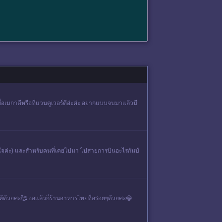
ี่อเมกาดีหรือที่แวนคูเวอร์ดีอ่ะค่ะ อยากแบบจบมาแล้วมี
น่ใจค่ะ) และสำหรับคนที่เคยไปมา ไปสายการบินอะไรกันบ้
้ด้วยค่ะ🥰 อ่อแล้วก็ร้านอาหารไทยที่อร่อยๆด้วยค่ะ😁