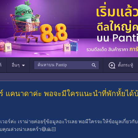
์
อื่นๆ
ตั้งกระทู้
์ แคนาดาค่ะ พอจะมีใครแนะนำที่พักหั้ยได้
อร์ค่ะ เราม่ายค่อยรุ้ข้อมูลอะไรเลย พอมีใครจะให้ข้อมูลเกี่ยวกับเรื
บคุณล่วงน่าเลยคร้า😅🙏🏻