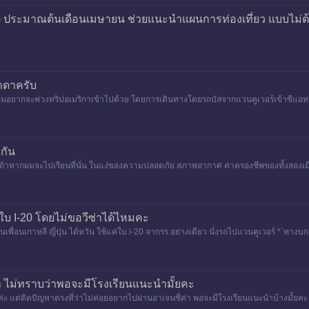
ร์) ประมาณต้นเดือนเมษายน ช่วยแนะนำแผนการท่องเที่ยว แบบไม่ต้
าดาครับ
กผมอยากจะพ่วงทริปอเมริกาเข้าไปด้วย โดยการเดินทางโดยรถบัสจากแวนคูเวอร์เข้าซีแอทเ
ากัน
ัน ถ้าหากผมจะไปเรียนที่นั่น ในแง่ของความปลอดภัย สภาพอากาศ ค่าครองชีพของทั้งสองเม
บ I-20 โดยไม่ขอวีซ่าได้ไหมคะ
พื่อนเกาหลี ญี่ปุ่น ไต้หวัน ใช้แค่ใบ i-20 จากรร.อย่างเดียว นั่งรถไปแวนคูเวอร์ *`ทางบกเท่
า ไม่ทราบว่าพอจะมีโรงเรียนแนะนำมั้ยคะ
่ะ แต่ติดปัญหาตรงที่ว่าไม่ค่อยอยากไปผ่านอาเจนซี่ค่า พอจะมีโรงเรียนแนะนำบ้างมั้ยค