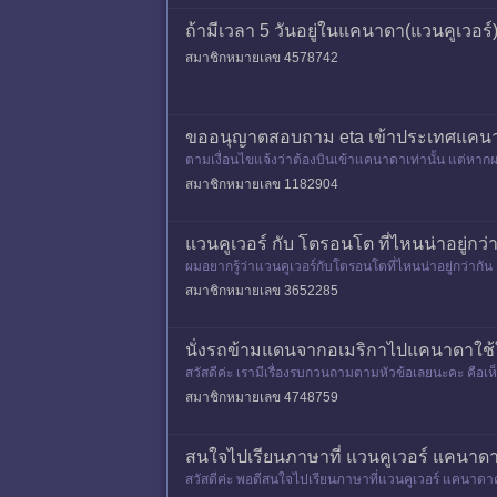
ถ้ามีเวลา 5 วันอยู่ในแคนาดา(แวนคูเวอ
สมาชิกหมายเลข 4578742
ขออนุญาตสอบถาม eta เข้าประเทศแคน
ตามเงื่อนไขแจ้งว่าต้องบินเข้าแคนาดาเท่านั้น แต่หา
เข้าทางอากาศ แต่เราสาม
สมาชิกหมายเลข 1182904
แวนคูเวอร์ กับ โตรอนโต ที่ไหนน่าอยู่กว่
ผมอยากรู้ว่าแวนคูเวอร์กับโตรอนโตที่ไหนน่าอยู่กว่าก
บายมั้ย ที่ไหนแพงกว่า
สมาชิกหมายเลข 3652285
นั่งรถข้ามแดนจากอเมริกาไปแคนาดาใช้ใ
สวัสดีค่ะ เรามีเรื่องรบกวนถามตามหัวข้อเลยนะคะ คือเห็นเ
าก
สมาชิกหมายเลข 4748759
สนใจไปเรียนภาษาที่ แวนคูเวอร์ แคนาด
สวัสดีค่ะ พอดีสนใจไปเรียนภาษาที่แวนคูเวอร์ แคนาดาค