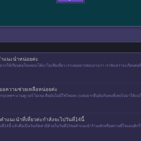
อคำแนะนำหน่อยค่ะ
นอยากให้เรียนต่อโทเลยจะได้มาไม่เสียเที่ยว เราเลยอยากสอบถามว่า เราลังเลว่าจะเรียนต่อท
 ขอความช่วยเหลือหน่อยค่ะ
งกรุงเทพฯ-แวนคูเวอร์ ไม่เจอ คือมันไม่มีใช่ไหมคะ (แค่อยากยืนยันกับคนที่เคยไปมาให้แ
ำแนะนำที่เที่ยวค่ะกำลังจะไปวันที่14นี้
ที่14นี้ แล้วคือเป็นวันเกิดสามีด้วยในวันที่15ขอคำแนะนำร้านเค้กหรือสถานที่โรแมนติกให