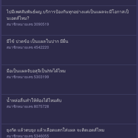
ไปมีเพศสัมพันธ์​ผญ.บริการป้องกันทุกอย่างแต่เป็นแผลจะมีโอกาสเป็
นเอดส์ไหม?
สมาชิกหมายเลข 3090519
มีไข้ ปวดข้อ เป็นแผลในปาก มีผื่น
สมาชิกหมายเลข 4542220
มือเป็นแผลจับอสุจิเป็นhivได้ไหม
สมาชิกหมายเลข 5303199
น้ำหล่อลื่นทำให้ท้องได้ไหมคับ
สมาชิกหมายเลข 8075728
ยุงกัด แล้วตบยุง แล้วเลือดแตกใส่แผล จะติดเอดส์ไหม
สมาชิกหมายเลข 5346055