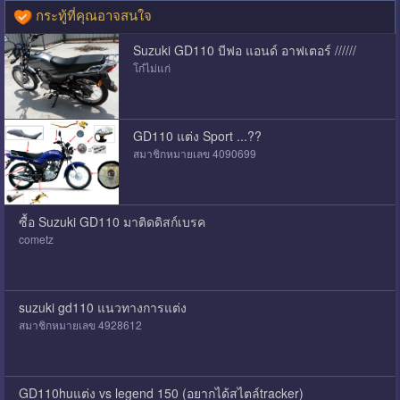
กระทู้ที่คุณอาจสนใจ
Suzuki GD110 บีฟอ แอนด์ อาฟเตอร์ //////
โก๋ไม่แก่
GD110 แต่ง Sport ...??
สมาชิกหมายเลข 4090699
ซื้อ Suzuki GD110 มาติดดิสก์เบรค
cometz
suzuki gd110 แนวทางการแต่ง
สมาชิกหมายเลข 4928612
GD110huแต่ง vs legend 150 (อยากได้สไตล์tracker)