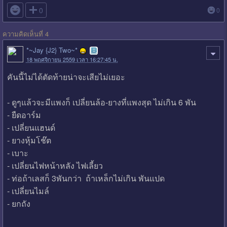

0
0
ความคิดเห็นที่ 4
*~Jay {J2} Two~*
18 พฤศจิกายน 2559 เวลา 16:27:45 น.
คันนี้ไม่ได้ตัดท้ายน่าจะเสียไม่เยอะ
- ดูๆแล้วจะมีแพงก็ เปลี่ยนล้อ-ยางที่แพงสุด ไม่เกิน 6 พัน
- ยืดอาร์ม
- เปลี่ยนแฮนด์
- ยางหุ้มโช๊ต
- เบาะ
- เปลี่ยนไฟหน้าหลัง ไฟเลี้ยว
- ท่อถ้าเลสก็ 3พันกว่า ถ้าเหล็กไม่เกิน พันแปด
- เปลี่ยนไมล์
- ยกถัง