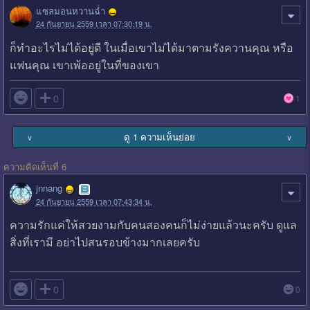
แซลมอนหวานฉ่ำ
24 กันยายน 2559 เวลา 07:30:19 น.
ก็ทำอะไรไม่ได้อยู่ดี ในเมื่อเขาไม่ได้มาตามรังควานคุณ หรือ
แฟนคุณ เขาเพ้ออยู่ในที่ของเขา

0
1
ดู 1 ความเห็นย่อย
∨
∨
ความคิดเห็นที่ 6
jnnang
24 กันยายน 2559 เวลา 07:43:34 น.
ความรักแค่ให้สวยงามกับคนสองคนก็ไม่ง่ายแล้วนะครับ ดูแล
สิ่งที่เรามี อย่าไปสนรอบข้างมากเลยครับ

0
0