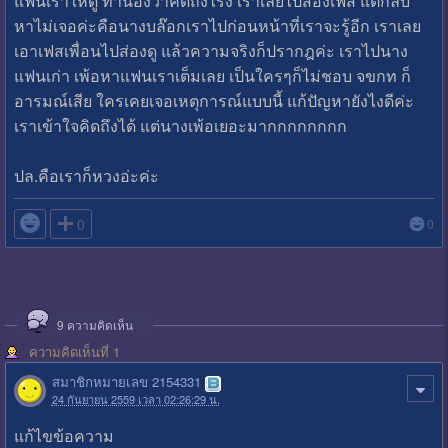
แฟนเราให้ดู ทำนองว่าคิดถึงไรงี้ เราเลยไปส่องเฟส แต่กลับ
หาไม่เจอค่ะคือนางบล๊อกเราไปก่อนหน้าที่เราจะรู้อีก เราเลย
เอาเฟสเพื่อนไปส่องดู แล้วความจริงก็ปรากฎค่ะ เราไปนาง
แฟนเก่า เพ้อหาแฟนเราเต็มเลย เป็นใครๆก็ไม่ชอบ จขกท ก็
อารมณ์เสีย ใครเคยเจอเหตุการณ์แบบนี้ แก้ปัญหายังไงดีค่ะ
เราเข้าใจคิดถึงได้ แต่นางเพ้อเยอะมากกกกกกกก
ปล.คือเราก็หวงอ่ะค่ะ

0
0
9
ความคิดเห็น
ความคิดเห็นที่ 1
สมาชิกหมายเลข 2154331
24 กันยายน 2559 เวลา 02:26:29 น.
แก้ไขข้อความ