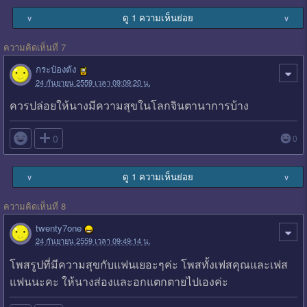
ดู 1 ความเห็นย่อย
∨
∨
ความคิดเห็นที่ 7
กระป๋องตัง
24 กันยายน 2559 เวลา 09:09:20 น.
ควรปล่อยให้นางมีความสุขในโลกจินตานาการบ้าง

0
0
ดู 1 ความเห็นย่อย
∨
∨
ความคิดเห็นที่ 8
twenty7one
24 กันยายน 2559 เวลา 09:49:14 น.
โพสรูปที่มีความสุขกับแฟนเยอะๆค่ะ โพสทั้งเฟสคุณและเฟส
แฟนนะคะ ให้นางส่องและอกแตกตายไปเองค่ะ