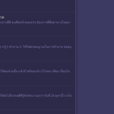
นาค
ทางที่ดี คนที่ทุกข์ หมดหวัง ต้องการที่พึ่งพาทางใจอยา
ี่อยากรู้ 1 คำถาม 3. ใช้ไพ่พรหมญาณในการทำนาย ขออนุ
ห้ผมช่วยมั้ย แล้วถ้าพร้อมแล้ววโปรดมาที่ผม เงือนไข
ปถึงรถ่นพี่ที่รู้จักทักมาบอกว่าวันที่ 20 ตุลานี้ว่างไห