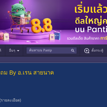
์
อื่นๆ
ตั้งกระทู้
+ แถม By อ.เรน สายนาค
(รายละเอียด)