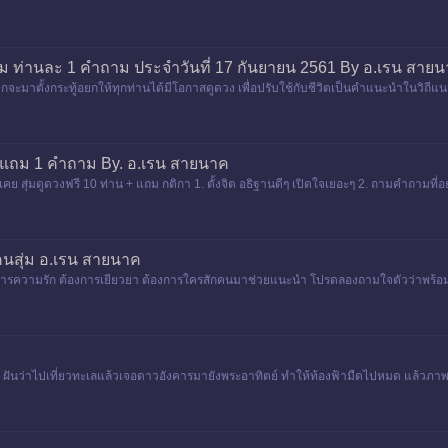
ถม ท่านละ 1 คำถาม ประจำวันที่ 17 กันยายน 2561 By อ.เรน สาย
จะมาตั้งกระทู้อยกให้ทุกท่านได้มีโอกาสดูดวง เพื่อปรับใช้กับชีวิตเป็นคำแนะนำในวิถีแนว
ที่จะทำได
 + แถม 1 คำถาม By. อ.เรน สายนาค
ย สุ่มดูดวงฟรี 10 ท่าน + แถม กติกา 1. ตั้งจิต อธิฐานดีๆ เปิดใจเยอะๆ 2. ถามคำถามท
ากครบจำนวนแ
คนสุ่ม อ.เรน สายนาค
งการความรัก ต้องการเยียวยา ต้องการใครสักคนมาช่วยแนะนำ โปรดลองถามใจตัวว่าพร้อมใ
ะ ฝันว่าไปเที่ยวทะเลแล้วเจอดาวอังคารมายังพระอาทิตย์ ทำให้ท้องฟ้ามืดไปหมด แล้วภาพก็ตัดไ