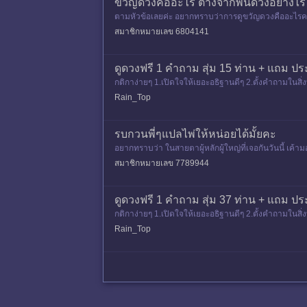
ขวัญดวงคืออะไร ต่างจากพื้นดวงอย่างไร
ตามหัวข้อเลยค่ะ อยากทราบว่าการดูขวัญดวงคืออะไรคะเ
สมาชิกหมายเลข 6804141
ดูดวงฟรี 1 คำถาม สุ่ม 15 ท่าน + แถม ป
กติกาง่ายๆ 1.เปิดใจให้เยอะอธิฐานดีๆ 2.ตั้งคำถามใน
น 9 บาทด้วยนะครับอ
Rain_Top
รบกวนพี่ๆแปลไพ่ให้หน่อยได้มั้ยคะ
อยากทราบว่า ในสายตาผู้หลักผู้ใหญ่ที่เจอกันวันนี้ เค
สมาชิกหมายเลข 7789944
ดูดวงฟรี 1 คำถาม สุ่ม 37 ท่าน + แถม ปร
กติกาง่ายๆ 1.เปิดใจให้เยอะอธิฐานดีๆ 2.ตั้งคำถามใน
น 9 บาทด้วยนะครับอ
Rain_Top