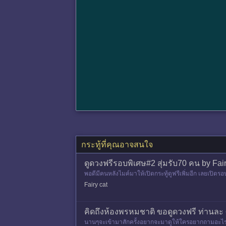
กระทู้ที่คุณอาจสนใจ
ดูดวงฟรีรอบพิเศษ#2 สุ่มรับ70 คน by Fai
พอดีมีคนหลังไมค์มาให้เปิดกระทู้ดูฟรีเพิ่มอีก เลยเปิด
หวัง
Fairy cat
คิดถึงห้องพรหมชาติ ขอดูดวงฟรี ท่านละ
นานๆจะเข้ามาสักครั้งอยากจะมาดูให้ใครอยากถามอะไรถา