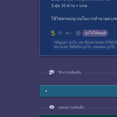
3.สุ่ม 10 ท่าน + แถม
ใช้ไพ่พรหมญาณในการทำนายดวงชะต
5
ถูกใจให้พอยต์
9
กตัญญุตา
ถูกใจ,
สมาชิกหมายเลข 279353
หมายเลข 3089914
ถูกใจ,
noonette
ถูกใจ,
78 ความคิดเห็น
▼
แสดงความคิดเห็น