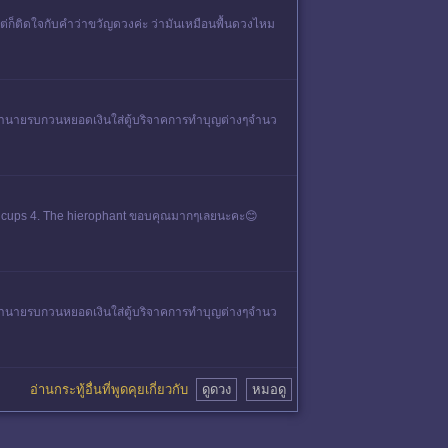
่ก็ติดใจกับคำว่าขวัญดวงค่ะ ว่ามันเหมือนพื้นดวงไหม
การทำนายรบกวนหยอดเงินใส่ตู้บริจาคการทำบุญต่างๆจำนว
 6 of cups 4. The hierophant ขอบคุณมากๆเลยนะคะ😊
การทำนายรบกวนหยอดเงินใส่ตู้บริจาคการทำบุญต่างๆจำนว
อ่านกระทู้อื่นที่พูดคุยเกี่ยวกับ
ดูดวง
หมอดู