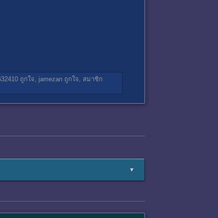
632410
ถูกใจ,
jamezan
ถูกใจ,
สมาชิก
▼