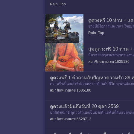
3.สุ่ม 10 ท่าน + แถม ใช้
Rain_Top
ดูดวงฟรี 10 ท่าน + แ
ช่วงนี้มีโอกาสและเวลา ใจอยาก
กปรึกษา ผมยินดีที่จะช่วยเท่า
Rain_Top
สุ่มดูดวงฟรี 10 ท่าน
มีภาพสวยๆมาฝากทุกท่านเช่นเค
ญาติปิดกระทู้นะครับเนื่องจ
สมาชิกหมายเลข 1635186
ดูดวงฟรี 1 คำถามกับปัญหาความรัก 39 
ความรักเป็นอะไรที่ส่งผลหลายๆด้านกับชีวิต ทุกคนต้อ
1.ตั้งจิตอธิฐานให้ดี เ
สมาชิกหมายเลข 1635186
ดูดวงแล้วฝันถึงวันที่ 20 ตุลา 2569
ปกตินั่งสมาธิ ดูดวงตัวเองเป็นปรกติ แต่คืนนี้ฝันแปลกค่
ม อยาก
สมาชิกหมายเลข 6628712