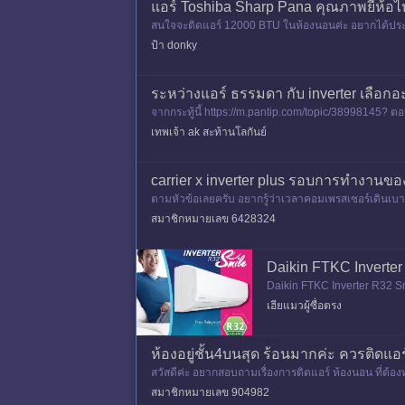
แอร์ Toshiba Sharp Pana คุณภาพยี่ห้อไ
สนใจจะติดแอร์ 12000 BTU ในห้องนอนค่ะ อยากได้ประ
ป้า donky
ระหว่างแอร์ ธรรมดา กับ inverter เลือกอ
จากกระทู้นี้ https://m.pantip.com/topic/38998145? ตอ
ยวทนไป สัก
เทพเจ้า ak สะท้านโลกันย์
carrier x inverter plus รอบการทำงานของ
ตามหัวข้อเลยครับ อยากรู้ว่าเวลาคอมเพรสเซอร์เดินเบาก
ำงานเต็มbt
สมาชิกหมายเลข 6428324
Daikin FTKC Inverter
Daikin FTKC Inverter R32 Sm
FTKC ราคาถูกกว่านะครับ 2. ร
เฮียแมวผู้ซื่อตรง
ห้องอยู่ชั้น4บนสุด ร้อนมากค่ะ ควรติด
สวัสดีค่ะ อยากสอบถามเรื่องการติดแอร์ ห้องนอน ที่ต้อ
ทำงานที่ออฟฟิ
สมาชิกหมายเลข 904982