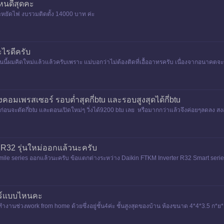
หนดีสุดคะ
หยัดไฟ งบรวมติดตั้ง 14000 บาท ค่ะ
ะไรดีครับ
นนี้ผมคิดใหม่แล้วแล้วครับเพราะ แม่บอกว่าไม่ต้องติดที่เอื้ออาทรครับ เนื่องจากอนาคตจะข
คอมเพรสเซอร์ รอบต่ำสุดกี่btu และรอบสูงสุดได้กี่btu
่อนจะตัดกี่btu และตอนเปิดใหม่ๆ วิ่งได้9200 btu เลย หรือมากกว่าแล้วจึงค่อยๆลดลง สงส
 R32 รุ่นใหม่ออกแล้วนะครับ
ile series ออกแล้วนะครับ ข้อแตกต่างระหว่าง Daikin FTKM Inverter R32 Smart series 
ุ่น FTKC จะมี
แอร์แบบไหนคะ
งทำงานช่วงwork from home ด้วยซึ่งอยู่ชั้น4ค่ะ ชั้นสูงสุดของบ้าน ห้องขนาด 4*4*3.5 ก*