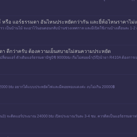
ตอร์ หรือ แอร์ธรรมดา อันไหนประหยัดกว่ากัน และยี่ห้อไหนราคาไ
รว เป็นบ้านไม้ จะเอาไว้นอนตอนกลับบ้านช่วงเทศกาล และมีเปิดใช้งานบ้างเดือนละ 1-2 ค
รมดา ดีกว่าครับ ต้องความเย็นสบายไม่สนความประหยัด
ี่ยนแอร์ ตัวเดิมแอร์ธรรมดามิซูบิชิ 9000btu เริ่มไม่ค่อยฉ่ำ(5ปี)น้ายา R410A ต้องการเป
นาด 12000 btu อยากได้แบบประหยัดไฟและมีคอยทองแดงค่ะ งบไม่เกิน 20000฿
งชั้น3) จะติดแอร์ประมาณ 24000 btu เปิดประมาณวันละ 3-4 ชม. ควรติดเป็นแอร์ธรรมดาหรื