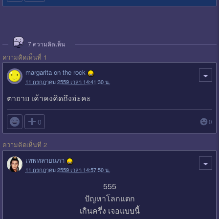
7
ความคิดเห็น
ความคิดเห็นที่ 1
margarita on the rock
11 กรกฎาคม 2559 เวลา 14:41:30 น.
ตายาย เค้าคงคิดถึงอ่ะคะ

0
0
ความคิดเห็นที่ 2
เทพทลายนภา
11 กรกฎาคม 2559 เวลา 14:57:50 น.
555
ปัญหาโลกแตก
เกินครึ่ง เจอแบบนี้