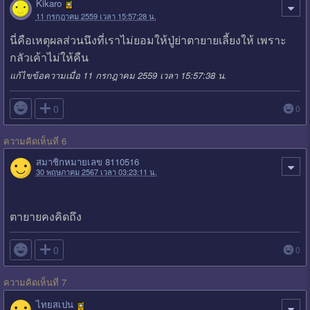
Kikaro
11 กรกฎาคม 2559 เวลา 15:57:28 น.
นี่คือเหตุผลส่วนนึงที่เราไม่ยอมให้ปู่ย่าตายายเลี้ยงให้ เพราะ
กลัวเค้าไม่ให้คืน
แก้ไขข้อความเมื่อ 11 กรกฎาคม 2559 เวลา 15:57:38 น.

0
0
ความคิดเห็นที่ 6
สมาชิกหมายเลข 8110516
30 พฤษภาคม 2567 เวลา 03:23:11 น.
ตายายคงคิดถึง

0
0
ความคิดเห็นที่ 7
ไทยสเปน