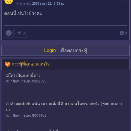
14 มกราคม 2569 เวลา 22:13:53 น.
ตอนนี้เปนไงบ้างคะ

0
0
Login
เพื่อตอบกระทู้
กระทู้ที่คุณอาจสนใจ
มีใครเป็นแบบนี้บ้าง
สมาชิกหมายเลข 9302595
กำลังจะเลิกกับแฟน เพราะมือที่ 3 จากคนในครอบครัว (พ่อตาแม่ยา
ย)
สมาชิกหมายเลข 8001469