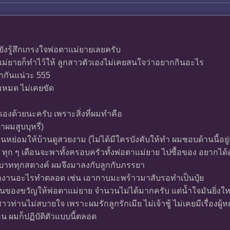
ยังรู้สึกเกรงใจพ่อตาแม่ยายเลยครับ
ม่ยายก็ทำไว้ให้ ลูกสาวตัวเองไม่เคยสนใจว่าอยากกินอะไร
กกันแน่วะ 555
มหมด ไม่เคยขัด
ูกเขยเองด้วยนะครับ เพราะสิ่งที่ผมทำคือ
าผมสูบบุหรี่)
หย่อมให้บ้านดูสวยงาม (ไม่ได้มีใครบังคับให้ทำ ผมชอบด้านนี้อยู่
น ทุก ๆ เดือนจะพาทั้งครอบครัวทั้งพ่อตาแม่ยาย ไปซื้อของ อยากไ
ทุกบาททุกสตางค์ ผมจึงมาลงกับลูกกับภรรยา
หางานอะไรทำตลอด เช่น เอากาบมะพร้าวมาสับรอทำเป็นปุ๋ย
ป็นของขวัญให้พ่อตาแม่ยาย จำนวนไม่ได้มากครับ แต่น้ำใจมันยิ่งใ
กสาวท่านไม่สบายใจ เพราะผมรักลูกรักเมีย ไม่เจ้าชู้ ไม่เคยมีเรื่องผู้หญ
คน ผมก็ปฏิบัติตัวแบบนี้ตลอด