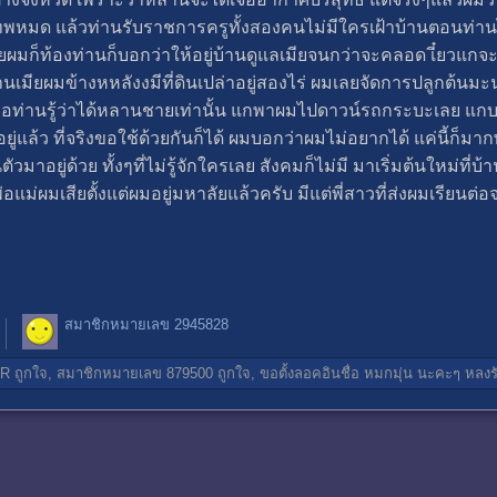
ทพหมด แล้วท่านรับราชการครูทั้งสองคนไม่มีใครเฝ้าบ้านตอนท่
ผมก็ท้องท่านก็บอกว่าให้อยู่บ้านดูแลเมียจนกว่าจะคลอด เี๋ยวแกจะ
นเมียผมข้างหหลังงมีที่ดินเปล่าอยู่สองไร่ ผมเลยจัดการปลูกต้นม
พอท่านรู้ว่าได้หลานชายเท่านั้น แกพาผมไปดาวน์รถกระบะเลย 
ช้อยู่แล้ว ที่จริงขอใช้ด้วยกันก็ได้ ผมบอกว่าผมไม่อยากได้ แค่นี้ก็
นตัวมาอยู่ด้วย ทั้งๆที่ไม่รู้จักใครเลย สังคมก็ไม่มี มาเริ่มต้นใหม่ท
่ผมเสียตั้งแต่ผมอยู่มหาลัยแล้วครับ มีแต่พี่สาวที่ส่งผมเรียนต่อจน
สมาชิกหมายเลข 2945828
AR
ถูกใจ,
สมาชิกหมายเลข 879500
ถูกใจ,
ขอตั้งลอคอินชื่อ หมกมุ่น นะคะๆ
หลงร