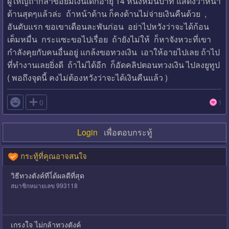
ผู้ใหญถ้ากล้าขอยืมเงินเด็กอายุ 14 หนึ่งหมื่นบาท แสดงว่าหน้า
ด้านสุดๆแล้วล่ะ ถ้าหน้าด้าน ก็คงด้านไม่จ่ายเงินคืนด้วย ,
อันดับแรก ขอเขาเดือนละพันก่อน อย่าไปหวังว่าจะได้ก้อน
เต็มหมื่น กระแซะขอไปเรื่อย ถ้ายังไม่ให้ ก็หาจังหวะที่เขา
กำลังคุยกับคนอื่นอยู่ แกล้งขอทวงเงิน เอาให้อายไปเลย ถ้าไป
ที่ทำงานเลยยิ่งดี ถ้าไม่ได้อีก ก็อัดคลิปตอนทวงเงิน ไปลงยูทูป
( พอถึงจุดนี้ คงไม่ต้องหวังว่าจะได้เงินคืนแล้ว )

0
1
Login
เพื่อตอบกระทู้
กระทู้ที่คุณอาจสนใจ
วิธีทวงตังค์ทีไ่ด้ผลดีที่สุด
สมาชิกหมายเลข 993118
เกรงใจ ไม่กล้าทวงตังค์