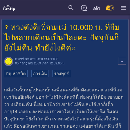
close
ทวงตังค็เพื่อนเเม่ 10,000 บ. ที่ยืม
ไปหลายเดือนเป็นปีละคะ ปัจจุบันก็
ยังไม่คืน ทำยังไงดีค่ะ
สมาชิกหมายเลข 3281106
05 กรกฎาคม 2559 เวลา 12:59:00 น.
ปัญหาชีวิต
การเงิน
ร้องทุกข์
ก็คือวันนั้นหนูไปนอนบ้านเพื่อนคนที่ยืมตังอะเเหละ ละทีนี้เเม่
เขาก้ขอยืมตังค์ บอกว่าไม่มีตังค์ละทีนี้ พ่อหนูก็ให้ยืม เขาบอก
ว่า 3 เดือน คืน นี่เลยมาปีกว่าเขายังไม่คืน ละไอ้เราก็เด็ก
อายุ14 เองค่ะ ละพ่อเเม่เราเขาใจบุญ ก็เลยให้เขายืม ยืมจน
ปัจจุบันเขาก็ยังไม่มาคืน เราทวงยังไงดีค่ะ พรุ่งนี้ต้องใช้เงิน
เเล้ว คือรอเงินจากเขานานมากเลยค่ะ เเค่อยากให้มาคืน นี่ก็