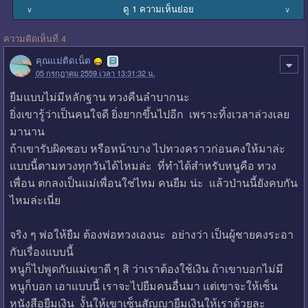
ดู 1 ความเห็นย่อย
∨
∨
ความคิดเห็นที่ 4
คุณแม่ติดเน็ต
05 กรกฎาคม 2559 เวลา 13:31:32 น.
ยืมแบบไม่มีหลักฐาน ทวงคืนลำบากนะ
ยิ่งเขารู้ว่าเป็นคนใจดี ยิ่งยากขึ้นไปอีก เพราะทิ้งเวลาล่วงเลย
มานาน
ถ้าเขารับผิดชอบ หรือหน้าบาง ไปทวงคราวก่อนคงให้มาล่ะ
แบบนี้ตามทวงทุกวันได้ไหมล่ะ ที่ทำได้สำหรับหนูคือ ทวง
เพื่อน ตกลงเป็นแม่เพื่อนใช่ไหม คนยืม น่ะ แล้วป่านนี้ยังคบกัน
ไหมล่ะเนี่ย
จริง ๆ พ่อให้ยืม ต้องพ่อทวงเองนะ อย่างว่า เป็นผู้ชายคงระอา
กับเรื่องแบบนี้
หนูก็ไปพูดกับแม่เขาดี ๆ สิ ว่าเราต้องใช้เงิน ถ้าเขาบอกไม่มี
หนูก็บอก เอาแบบนี้ เราจะไปยืมคนอื่นมา แต่เขาจะให้เซ็น
หนังสือยืมเงิน งั้นให้เขาเซ็นสัญญายืมเงินให้เราด้วยละ