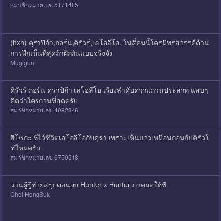
สมาชิกหมายเลข 5171405
(hxh) คุราปิก้า,กอร์น,คิรัวร์,เลโอลีโอ. ในสี่คนนี้ใครมีพรสวรรค์ด้าน
การฝึกเน็นที่สุดถ้าฝึกกันแบบจริงจัง
Mugigun
คิรัวร์ กอร์น คุราปิก้า เลโอลีโอ เรียงลำดับความกวนประสาท แสบๆ
คิดว่าใครกวนที่สุดครับ
สมาชิกหมายเลข 4982346
ฮิโซกะ ที่ไว้ชีวิตเลโอลีโอกับคุรา เพราะเห็นแววเหมือนกอนกับคิรัวใ
ช่ไหมครับ
สมาชิกหมายเลข 6750518
วานผู้รู้ช่วยสรุปตอนจบ Hunter x Hunter ภาคมดให้ที
Choi HongSuk