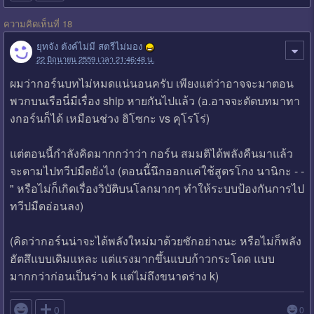
ความคิดเห็นที่ 18
ยุทจัง ตังค์ไม่มี สตรีไม่มอง
22 มิถุนายน 2559 เวลา 21:46:48 น.
ผมว่ากอร์นบทไม่หมดแน่นอนครับ เพียงแต่ว่าอาจจะมาตอน
พวกบนเรือนี่มีเรื่อง ship หายกันไปแล้ว (อ.อาจจะตัดบทมาทา
งกอร์นก็ได้ เหมือนช่วง ฮิโซกะ vs คุโรโร่)
แต่ตอนนี้กำลังคิดมากกว่าว่า กอร์น สมมติได้พลังคืนมาแล้ว
จะตามไปทวีปมืดยังไง (ตอนนี้นึกออกแค่ใช้สูตรโกง นานิกะ - -
" หรือไม่ก็เกิดเรื่องวิบัติบนโลกมากๆ ทำให้ระบบป้องกันการไป
ทวีปมืดอ่อนลง)
(คิดว่ากอร์นน่าจะได้พลังใหม่มาด้วยซักอย่างนะ หรือไม่ก็พลัง
ฮัตสึแบบเดิมแหละ แต่แรงมากขึ้นแบบก้าวกระโดด แบบ
มากกว่าก่อนเป็นร่าง k แต่ไม่ถึงขนาดร่าง k)

0
0