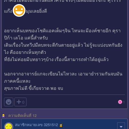
แก๊ง
มุมเลยยิ่งดี
อยากเห็นบทของโซดิแอคเต็มๆจิน ไหนจะมีองค์ชายอีก คุรา
ปิก้า เลโอ แค่นี้สำหรับ
เดินเรื่องในทวีปมืดบทจะตีกันตายอยู่แล้ว ไม่รู้จะแบ่งบทกันยัง
ไง คืออยากเห็นทุกตัว
ที่ยังไม่ค่อยมีบทยาวๆบ้าง เรื่องนี้สามารถทำได้อยู่แล้ว
นอกจากอาจารย์แกจะเขียนไม่ไหวละ เอามายำรวมกันจบมัน
ภาคคนี้แหละ
สุขภาพไม่ดี ขี้เกียจวาด พอ จบ

0
1
ความคิดเห็นที่ 12
สมาชิกหมายเลข 3251512