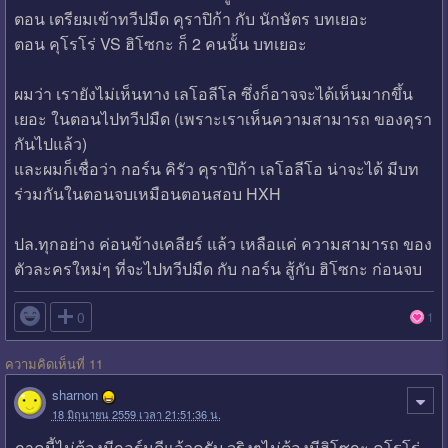
ตอน เตรียมเข้าทวีปมืด คุราปิก้า กับ นักษัตร บทเยอะ
ตอน คุโรโร่ VS ฮิโซกะ ก็ 2 คนนั้น บทเยอะ
ผมว่า เรายังไม่เห็นทาง เลโอลีโล ซึ่งก็อาจจะได้เห็นมากขึ้น
เยอะ ในตอนไปทวีปมืด (เพราะเราเห็นความสามารถ ของคุรา
กันไปแล้ว)
และผมก็เชื่อว่า กอร์น คิรัว คุราปิก้า เลโอลีโอ น่าจะได้ มีบท
ร่วมกันในตอนจบเหมือนตอนสอบ HXH
ปล.ทุกอย่าง ค่อนข้างเคลียร์ แล้ว เหลือแค่ ความสามารถ ของ
ตัวละครใหม่ๆ ที่จะไปทวีปมืด กับ กอร์น สู้กับ ฮิโซกะ ก่อนจบ

0
1
ความคิดเห็นที่ 11
sharnon
18 มิถุนายน 2559 เวลา 21:51:36 น.
ภาคนี้ไม่ต้องมีกอร์นดีแล้วครับ จริงๆไม่ต้องมีฮิโซกะ คุโรโร่