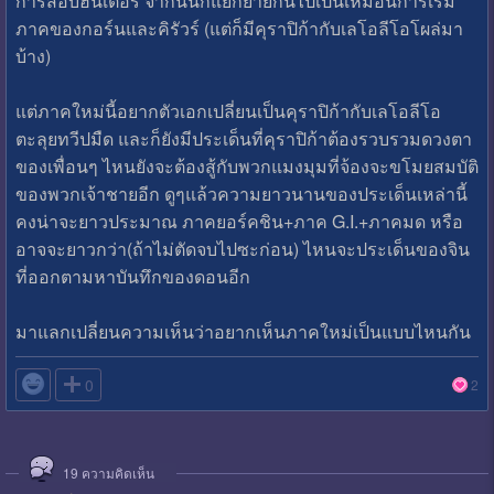
การสอบฮันเตอร์ จากนั้นก็แยกย้ายกันไปเป็นเหมือนการเริ่ม
ภาคของกอร์นและคิรัวร์ (แต่ก็มีคุราปิก้ากับเลโอลีโอโผล่มา
บ้าง)
แต่ภาคใหม่นี้อยากตัวเอกเปลี่ยนเป็นคุราปิก้ากับเลโอลีโอ
ตะลุยทวีปมืด และก็ยังมีประเด็นที่คุราปิก้าต้องรวบรวมดวงตา
ของเพื่อนๆ ไหนยังจะต้องสู้กับพวกแมงมุมที่จ้องจะขโมยสมบัติ
ของพวกเจ้าชายอีก ดูๆแล้วความยาวนานของประเด็นเหล่านี้
คงน่าจะยาวประมาณ ภาคยอร์คชิน+ภาค G.I.+ภาคมด หรือ
อาจจะยาวกว่า(ถ้าไม่ตัดจบไปซะก่อน) ไหนจะประเด็นของจิน
ที่ออกตามหาบันทึกของดอนอีก
มาแลกเปลี่ยนความเห็นว่าอยากเห็นภาคใหม่เป็นแบบไหนกัน

0
2
19
ความคิดเห็น