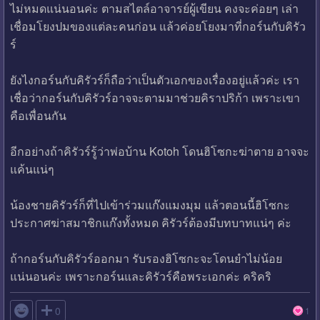
ไม่หมดแน่นอนค่ะ ตามสไตล์อาจารย์ผู้เขียน คงจะค่อยๆ เล่า
เชื่อมโยงปมของแต่ละคนก่อน แล้วค่อยโยงมาที่กอร์นกับคิรัว
ร์
ยังไงกอร์นกับคิรัวร์ก็ถือว่าเป็นตัวเอกของเรื่องอยู่แล้วค่ะ เรา
เชื่อว่ากอร์นกับคิรัวร์อาจจะตามมาช่วยคิราปริก้า เพราะเขา
คือเพื่อนกัน
อีกอย่างถ้าคิรัวร์รู้ว่าพ่อบ้าน Kotoh โดนฮิโซกะฆ่าตาย อาจจะ
แค้นแน่ๆ
น้องชายคิรัวร์ก็ที่ไปเข้าร่วมแก๊งแมงมุม แล้วตอนนี้ฮิโซกะ
ประกาศฆ่าสมาชิกแก๊งทั้งหมด คิรัวร์ต้องมีบทบาทแน่ๆ ค่ะ
ถ้ากอร์นกับคิรัวร์ออกมา รับรองฮิโซกะจะโดนยำไม่น้อย
แน่นอนค่ะ เพราะกอร์นและคิรัวร์คือพระเอกค่ะ คริคริ

0
1