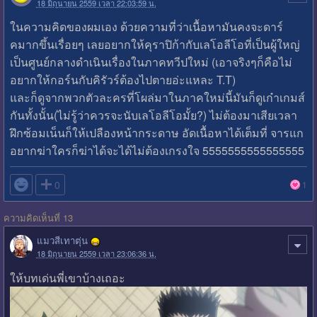
18 มิถุนายน 2559 เวลา 22:03:59 น.
ในความคิดของผมเอง ด้วยความที่ว่าเนื้อหามันคงจะดาร์
คมากขึ้นเรื่อยๆ เลยอยากให้คุราปิก้ากับเลโอลีโอที่เป็นผู้ใหญ่
เป็นศูนย์กลางดำเนินเรื่องในภาคทวีปใหม่ (เอาจริงๆก็คือไม่
อยากให้กอร์นกับคิรัวร์ต้องไปตายอ่ะแหละ T.T)
และก็ดูจากพวกตัวละครที่โผล่มาในภาคใหม่นี้มันก็ดูเก๋าเกมส์
กันทั้งนั้น(ไม่รู้ว่าควรจะนับเลโอลีโอมั้ย?) ไม่ต้องมาเสียเวลา
ฝึกซ้อมเน็นก็ให้เปลืองหน้ากระดาษ อัดเนื้อหาได้เต็มที่ จารแก
อยากฆ่าใครก็ฆ่าได้จะได้ไม่ต้องเกรงใจ 5555555555555555

0
1
ความคิดเห็นที่ 13
แมวสีเทาตุ่น
18 มิถุนายน 2559 เวลา 23:06:36 น.
ให้บทเด่นพี่เขาบ้างเถอะ