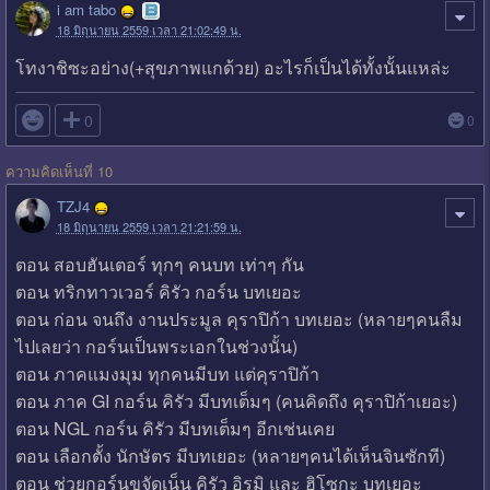
i am tabo
18 มิถุนายน 2559 เวลา 21:02:49 น.
โทงาชิซะอย่าง(+สุขภาพแกด้วย) อะไรก็เป็นได้ทั้งนั้นแหล่ะ

0
0
ความคิดเห็นที่ 10
TZJ4
18 มิถุนายน 2559 เวลา 21:21:59 น.
ตอน สอบฮันเตอร์ ทุกๆ คนบท เท่าๆ กัน
ตอน ทริกทาวเวอร์ คิรัว กอร์น บทเยอะ
ตอน ก่อน จนถึง งานประมูล คุราปิก้า บทเยอะ (หลายๆคนลืม
ไปเลยว่า กอร์นเป็นพระเอกในช่วงนั้น)
ตอน ภาคแมงมุม ทุกคนมีบท แต่คุราปิก้า
ตอน ภาค GI กอร์น คิรัว มีบทเต็มๆ (คนคิดถึง คุราปิก้าเยอะ)
ตอน NGL กอร์น คิรัว มีบทเต็มๆ อีกเช่นเคย
ตอน เลือกตั้ง นักษัตร มีบทเยอะ (หลายๆคนได้เห็นจินซักที)
ตอน ช่วยกอร์นขจัดเน็น คิรัว อิรูมิ และ ฮิโซกะ บทเยอะ