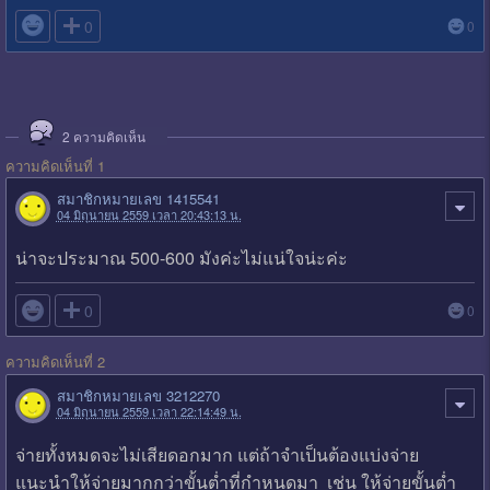

0
0
2
ความคิดเห็น
ความคิดเห็นที่ 1
สมาชิกหมายเลข 1415541
04 มิถุนายน 2559 เวลา 20:43:13 น.
น่าจะประมาณ 500-600 มังค่ะไม่แน่ใจน่ะค่ะ

0
0
ความคิดเห็นที่ 2
สมาชิกหมายเลข 3212270
04 มิถุนายน 2559 เวลา 22:14:49 น.
จ่ายทั้งหมดจะไม่เสียดอกมาก แต่ถ้าจำเป็นต้องแบ่งจ่าย
แนะนำให้จ่ายมากกว่าขั้นต่ำที่กำหนดมา เช่น ให้จ่ายขั้นต่ำ