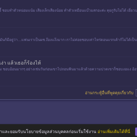
แง๊ง จู้จี้ ชอบทำตัวหน่อมแน้ม เสียงเล็กเสียงน้อย ทำตัวเหมือนแบ๊วมสกอะค่ะ คุยกูรับไม่ได้ เ
ก้มีอยู่ว่า....แฟนเราเป็นผช.ง๊องแง๊งมาก เราไม่ค่อยชอบเท่าไหร่ตอนแรกเค้าก้ไม่ได้เป็น
่า แล้วเธอก็ร้องไห้
งใส่ผม ชอบอ้อนมากๆ อย่างเช่นวันก่อนเขาไปถอนฟันมาแล้วด้วยความปวดเขาก็ชอบงอแง อ
อ่านกระทู้อื่นที่พูดคุยเกี่ยวกับ
าและยอมรับนโยบายข้อมูลส่วนบุคคลก่อนเริ่มใช้งาน
อ่านเพิ่มเติมได้ที่นี่