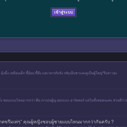
เข้าสู่ระบบ
มิ้ง เหมือนเด็ก ขี้อ้อน ขี้หึง แต่เวลาจริงจัง กลับเย็นชาและดูเป็นผู้ใหญ่"รึปล่าวอ่ะ
งมิ้ง ชอบแบบไหนมากกว่า คือ เราเปนผู้ญ ออกแนว ฮาร์ดคอร์ แต่ไม่ทั้งหมดนะค่ะ ส่วนที่ว่า
้ชายมาดขรึมเท่ๆ" คุณผู้หญิงชอบผู้ชายแบบไหนมากกว่ากันครับ ?