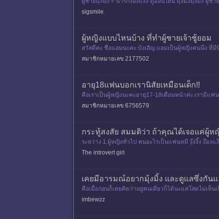
ผู้ชายมุ้งมิ้ง = น่ารักง๊องแง๊ง ดูอ่อนโยน มุ้งมิ้งมุ้งมิ้ง
sigsmile
ผู้หญิงแบบไหนบ้าง ที่ทำผู้ชายเจ้าชู้ยอม
สวัสดีคะ ชื่อแอมนะคะ บังเอิญ แอมเป็นผู้หญิงคนนึง ที่มี
ย
สมาชิกหมายเลข 2177502
อายุ18แฟนบอกเรานิสัยเหมือนเด็ก!!
คือเราเป็นผู้หญิงนะคะอายุ17-18เดือนหน้าค่ะ เรามีแ
อด แล้วเราก็ชอบพูดทำเสีย
สมาชิกหมายเลข 6756579
กระทู้สงสัย สมมติว่า ถ้าคุณได้เจอแค่ผ
ระหว่าง 1.ผู้หญิงทั่วไป คนอะไรเป็นแฟนหมี งุ๊งงิ๊ง ง๊อ
รเก่งย
The introvert girl
เคยมีอารมณ์อยากมุ้งมิ้ง และดูแลซึ่งกั
คือเมื่อก่อนก็เคยคิดว่าอยู่คนเดียวก็ได้นะแค่โสดไม่เห็นเ
ร
imbewzz