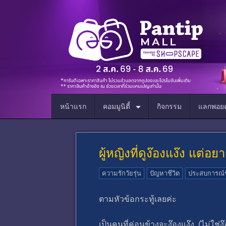
หน้าแรก
คอมมูนิตี้
กิจกรรม
แลกพอยต
ผู้หญิงที่ดูง๊องแง๊ง แต่
ความรักวัยรุ่น
ปัญหาชีวิต
ประสบการณ์ชี
ตามหัวข้อกระทู้เลยค่ะ
เป็นคนที่ค่อนข้างจะง๊องแง๊ง (ไม่ใช