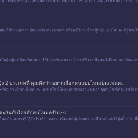
 ผู้ชายเท่ = เข้มๆ เท่ๆ (ความหมายตรงตัวครับ อิอิ) ปล.1 - เท่ แปลว่า โก้เก๋ , เท่ห์ แปลว่า ร่าง
นิสัย ที่ผู้ชายบอกว่า นิสัยน่ารัก เลยอยากถามเพื่อนๆในกระทู้ว่า ผู้หญิงแบบไหนคะ ที่ผู้ช
ฟนเป็นผู้หญิงเหมือนกันแต่อายุ13ปีห่างกันมากเลย โฮรรร😾 เราเป็นคนนึงที่แบบชอบอ้
ู้หญิง 2 ประเภทนี้ คุณคิดว่า อยากเลือกคนแบบไหนเป็นแฟนคะ
งแง๊ง จิกมาก เช็กนั่นนี่ งอนเก่ง เอาแต่ใจ ขี้หึงแบบแสดงออกแรงมาก คุยกับใครก็ต้องหาเรื่
นและกันกับใครสักคนไหมครับ >.<
ป็นอะไร แต่บางทีก็รู้สึกว่า เฮ้ย! เหงาว่ะ เห็นคนมีคู่แล้วอยากจะมีใครสักคนให้มุ้งมิ้งๆ ไปเ