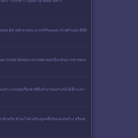
กาย ปล.2 - จริงๆคำว่ามุ้งมิ้ง ไม่ได้หมายควา
ายใจอ่อน ผู้ชายมักจะชอบ มาแชร์กันนะคะ ส่วนตัวแอม มีนิสั
อนแฟนมากๆเลย อ้อนทุกเวลาเลยค่ะชอบจุ๊บแฟนมากๆๆ ชอบก
องทะเลาะ แถมขุดเรื่องชาติที่แล้วมาทะเลาะกันได้อีก บงกา
ที่ยวด้วยกัน ทำอะไรด้วยกัน ดูแลซึ่งกันและกันบ้าง หรือเพ