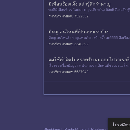
มีเพื่อนง๊องแง๊ง แล้วรู้สึกรำคาญ
พอดีมีเพื่อนที่ รร.ใหม่ค่ะ (กลุ่มเดียวกัน) นิสัยก็ ง๊อง
สมาชิกหมายเลข 7522332
มีผญ.คนไหนที่เป็นแบบเราบ้าง
มีผญ.คนไหนรำคาญแฟนคัวเองบ้างมั้ยคะ5555 คือเรื่องมัน
ด้แชทกันมากเท่
สมาชิกหมายเลข 3340392
ผมใช้คำผิดไปหรอครับ ผมตอบไปว่าเธองี่เง
เรื่องของเรื่องมีอยู่ว่า แฟนผมเขาเป็นคนที่ชอบงอแ
างอแงมาอ้อนผมทั้งวัน แล้วถ
สมาชิกหมายเลข 5537942
โปรดศึกษ
BlogGang
|
PantipMarket
|
Pantown
|
Maggang