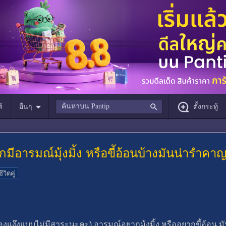
์
อื่นๆ
ตั้งกระทู้
อยากมีอารมณ์มุ้งมิ้ง หรือขี้อ้อนบ้างมันน่ารำ
วิตคู่
่ง๊องแง๊งแบบไม่มีสาระนะคะ) อารมณ์อยากมุ้งมิ้ง หรืออยากขี้อ้อน