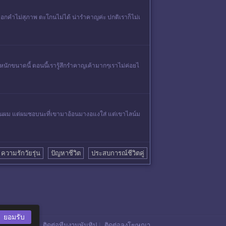
ยี่ยวบอกคำไม่สุภาพ ตะโกนไม่ได้ น่ารำคาญค่ะ ปกติเราก็ไม่เ
หนักขนาดนี้ ตอนนี้เรารู้สึกรำคาญเค้ามากๆเราไม่ค่อยไ
้อนผม แต่ผมชอบนะที่เขามาอ้อนมางอแงใส่ แต่เขาไลน์ม
ความรักวัยรุ่น
ปัญหาชีวิต
ประสบการณ์ชีวิตคู่
ยอมรับ
ติดต่อทีมงานพันทิป
|
ติดต่อลงโฆษณา