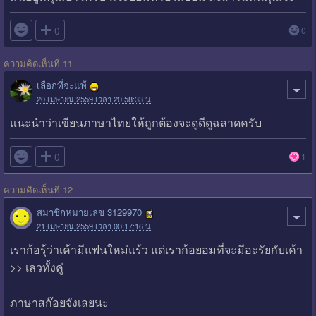

0
0
ความคิดเห็นที่ 11
เลือกที่จะแพ้
20 เมษายน 2559 เวลา 20:58:33 น.
แนะนำว่าเขียนภาษาไทยให้ถูกต้องจะดูดีดูฉลาดครับ

0
1
ความคิดเห็นที่ 12
สมาชิกหมายเลข 3129970
21 เมษายน 2559 เวลา 00:17:16 น.
เราก้อรุ้ว่าเค้ามีแฟนใหม่แร้ว แต่เราก้อยอมที่จะมีอะรัยกับเค้า
>> เลวทั้งคู่
ภาษาสก๊อยจังเลยนะ