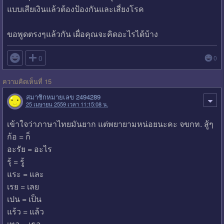
แบบเสียเงินแล้วต้องป้องกันและเสี่ยงโรค
ขอพูดตรงๆแล้วกัน เผื่อคุณจะคิดอะไรได้บ้าง

0
0
ความคิดเห็นที่ 15
สมาชิกหมายเลข 2494289
25 เมษายน 2559 เวลา 11:15:08 น.
เข้าใจว่าภาษาไทยมันยาก แต่พยายามหน่อยนะคะ จขกท. สู้ๆ
ก้อ = ก็
อะรัย = อะไร
รุ้ = รู้
แระ = และ
เรย = เลย
เปน = เป็น
แร้ว = แล้ว
เทอ = เธอ