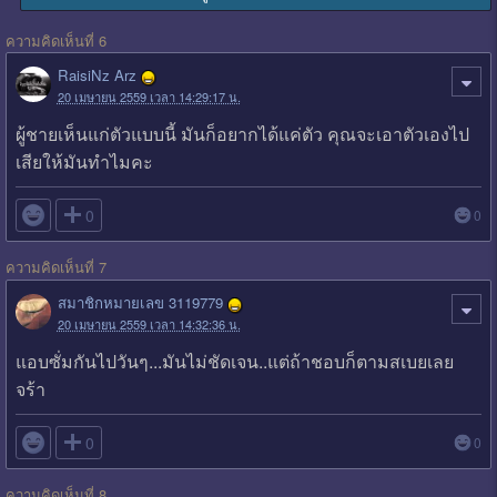
ความคิดเห็นที่ 6
RaisiNz Arz
20 เมษายน 2559 เวลา 14:29:17 น.
ผู้ชายเห็นแก่ตัวแบบนี้ มันก็อยากได้แค่ตัว คุณจะเอาตัวเองไป
เสียให้มันทำไมคะ

0
0
ความคิดเห็นที่ 7
สมาชิกหมายเลข 3119779
20 เมษายน 2559 เวลา 14:32:36 น.
แอบซั่มกันไปวันๆ...มันไม่ชัดเจน..แต่ถ้าชอบก็ตามสเบยเลย
จร้า

0
0
ความคิดเห็นที่ 8