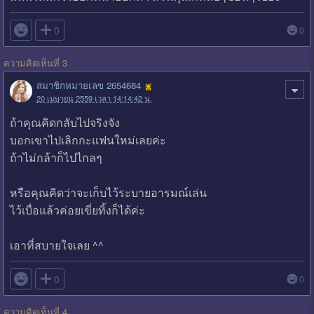

0
0
ความคิดเห็นที่ 3
สมาชิกหมายเลข 2654684
20 เมษายน 2559 เวลา 14:14:42 น.
ถ้าคุณคิดกลับไปจริงจัง
บอกเขาไปเลิกกะแฟนใหม่เลยค่ะ
ถ้าไม่กล้าก็ไปไกลๆ
หรือคุณคิดว่าจะเก็บไว้ระบายอารมณ์เล่น
ไว้เบื่อแล้วค่อยเขี่ยทิ้งก็ได้ค่ะ
เอาที่สบายใจเลย ^^

0
0
ความคิดเห็นที่ 4