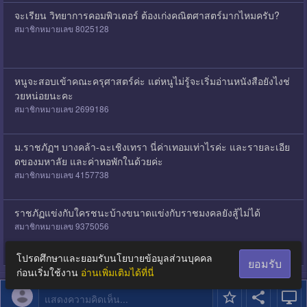
จะเรียน วิทยาการคอมพิวเตอร์ ต้องเก่งคณิตศาสตร์มากไหมครับ?
สมาชิกหมายเลข 8025128
หนูจะสอบเข้าคณะครุศาสตร์ค่ะ แต่หนูไม่รู้จะเริ่มอ่านหนังสือยังไงช่
วยหน่อยนะคะ
สมาชิกหมายเลข 2699186
ม.ราชภัฏฯ บางคล้า-ฉะเชิงเทรา นี่ค่าเทอมเท่าไรค่ะ และรายละเอีย
ดของมหาลัย และค่าหอพักในด้วยค่ะ
สมาชิกหมายเลข 4157738
ราชภัฏแข่งกับใครชนะบ้างขนาดแข่งกับราชมงคลยังสู้ไม่ได้
สมาชิกหมายเลข 9375056
โปรดศึกษาและยอมรับนโยบายข้อมูลส่วนบุคคล
ยอมรับ
ก่อนเริ่มใช้งาน
อ่านเพิ่มเติมได้ที่นี่
แสดงความคิดเห็น...