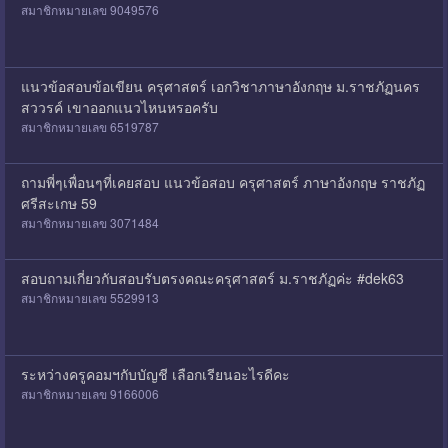
สมาชิกหมายเลข 9049576
แนวข้อสอบข้อเขียน ครุศาสตร์ เอกวิชาภาษาอังกฤษ ม.ราชภัฏนคร
สววรค์ เขาออกแนวไหนหรอครับ
สมาชิกหมายเลข 6519787
ถามพี่ๆเพื่อนๆที่เคยสอบ แนวข้อสอบ ครุศาสตร์ ภาษาอังกฤษ ราชภัฏ
ศรีสะเกษ 59
สมาชิกหมายเลข 3071484
สอบถามเกี่ยวกับสอบรับตรงคณะครุศาสตร์ ม.ราชภัฏค่ะ #dek63
สมาชิกหมายเลข 5529913
ระหว่างครูคอมฯกับบัญชี เลือกเรียนอะไรดีคะ
สมาชิกหมายเลข 9166006