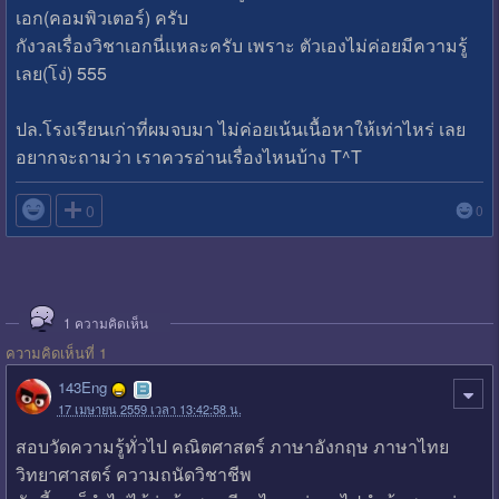
เอก(คอมพิวเตอร์) ครับ
กังวลเรื่องวิชาเอกนี่แหละครับ เพราะ ตัวเองไม่ค่อยมีความรู้
เลย(โง่) 555
ปล.โรงเรียนเก่าที่ผมจบมา ไม่ค่อยเน้นเนื้อหาให้เท่าไหร่ เลย
อยากจะถามว่า เราควรอ่านเรื่องไหนบ้าง T^T

0
0
1
ความคิดเห็น
ความคิดเห็นที่ 1
143Eng
17 เมษายน 2559 เวลา 13:42:58 น.
สอบวัดความรู้ทั่วไป คณิตศาสตร์ ภาษาอังกฤษ ภาษาไทย
วิทยาศาสตร์ ความถนัดวิชาชีพ