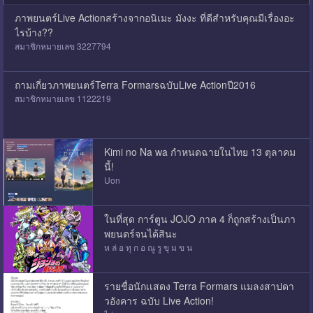
ภาพยนตร์Live Actionสร้างจากอนิเมะ มังงะ ที่ดีสำหรับคุณมีเรื่องอะ
ไรบ้าง??
สมาชิกหมายเลข 3227794
ถามเกี่ยวภาพยนตร์Terra FormarsฉบับLive Actionปี2016
สมาชิกหมายเลข 1122219
Kimi no Na wa กำหนดฉายในไทย 13 ตุลาคม
นี้!
Uon
ในที่สุด การ์ตูน JOJO ภาค 4 ก็ถูกสร้างเป็นภา
พยนตร์จนได้สินะ
ห ล่ อ ทุ ก อ ณู รู ขุ ม ข น
รายชื่อนักเเสดง Terra Formars แมลงสาปดา
วอังคาร ฉบับ Live Action!