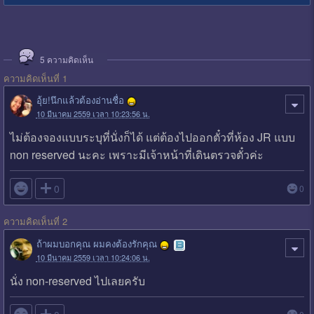
5
ความคิดเห็น
ความคิดเห็นที่ 1
อุ้ย!นึกแล้วต้องอ่านชื่อ
10 มีนาคม 2559 เวลา 10:23:56 น.
ไม่ต้องจองแบบระบุที่นั่งก็ได้ แต่ต้องไปออกตั๋วที่ห้อง JR แบบ
non reserved นะคะ เพราะมีเจ้าหน้าที่เดินตรวจตั๋วค่ะ

0
0
ความคิดเห็นที่ 2
ถ้าผมบอกคุณ ผมคงต้องรักคุณ
10 มีนาคม 2559 เวลา 10:24:06 น.
นั่ง non-reserved ไปเลยครับ