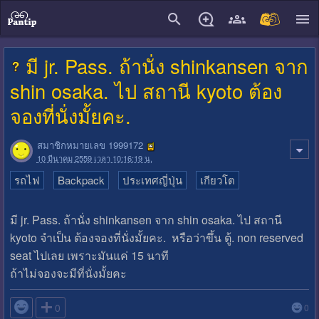
close
มี jr. Pass. ถ้านั่ง shinkansen จาก
shin osaka. ไป สถานี kyoto ต้อง
จองที่นั่งมั้ยคะ.
สมาชิกหมายเลข 1999172
10 มีนาคม 2559 เวลา 10:16:19 น.
รถไฟ
Backpack
ประเทศญี่ปุ่น
เกียวโต
มี jr. Pass. ถ้านั่ง shinkansen จาก shin osaka. ไป สถานี
kyoto จำเป็น ต้องจองที่นั่งมั้ยคะ. หรือว่าขึ้น ตู้. non reserved
seat ไปเลย เพราะมันแค่ 15 นาที
ถ้าไม่จองจะมีที่นั่งมั้ยคะ

0
0