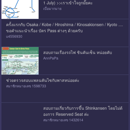
1 July) >>เราเข้าใจถูกมั๊ยคะ
เบื่อมากมาย
ครั้งแรกกับ Osaka / Kobe / Hiroshima / Kinosakionsen / Kyoto ....
ขอคำแนะนำเรื่อง บัตร Pass ต่างๆ ด้วยครับ
u4556930
สอบถามเรื่องรถไฟ ชินคันเซ็น หน่อยคับ
AnnPaPa
ช่วยตรวจสอบแพลนคันไซกับพาสหน่อยค่ะ
สมาชิกหมายเลข 1598733
สอบถามเกี่ยวกับการขึ้น Shinkansen โดยไม่ต้
องการ Reserved Seat ค่ะ
สมาชิกหมายเลข 1432614