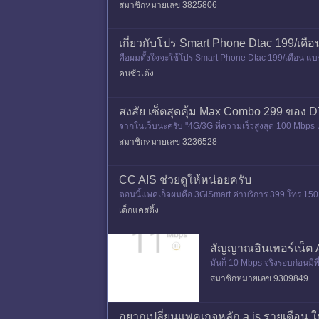
ไร เข้าใจว่าใ
สมาชิกหมายเลข 3825806
เกี่ยวกับโปร Smart Phone Dtac 199/เด
คือผมตั้งใจจะใช้โปร Smart Phone Dtac 199/เดือน แบบต
ไว้ตลอด แค่นี้สำ
คนซัวเต้ง
สงสัย เซ็ตสุดคุ้ม Max Combo 299 ของ 
จากในเว็บนะครับ "4G/3G ที่ความเร็วสูงสุด 100 Mbps เม
1
สมาชิกหมายเลข 3236528
CC AIS ช่วยดูให้หน่อยครับ
ตอนนี้แพคเก็จผมคือ 3GiSmart ค่าบริการ 399 โทร 150 นาท
ด้ AIS
เด็กแคสติ้ง
สัญญาณอินเทอร์เน็ต 
มันก็ 10 Mbps จริงรอบก่อนมี
ความเร็วไม่ใช่ปัญหาเลย สัญญ
สมาชิกหมายเลข 9309849
อยากเปลี่ยนแพคเกจหลัก a is รายเดือน ให