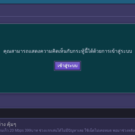
คุณสามารถแสดงความคิดเห็นกับกระทู้นี้ได้ด้วยการเข้าสู่ระบบ
เข้าสู่ระบบ
าง คุ้มๆ
ามเร็ว 20 Mbps 399บาท ช่วงเเรกเล่นได้ไม่มีปัญหาเลย ใช้เน็ตไม่เคยหมด พอมาช่วงหลังเรา