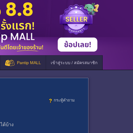
Pantip MALL
เข้าสู่ระบบ / สมัครสมาชิก
กระทู้คำถาม
ได้บ้าง