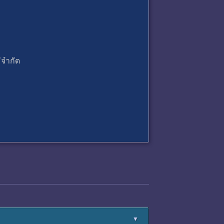
่จำกัด
▼