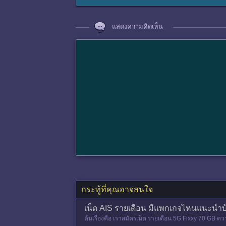
แสดงความคิดเห็น
กระทู้ที่คุณอาจสนใจ
เน็ต AIS รายเดือน มีแพกเกจไหนแนะนำบ้
ต้นเรื่องคือ เราสมัครเน็ต รายเดือน 5G Fixxy 70 GB คว