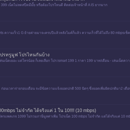
99 เน็ตไม่ลดสปีดมีมั๊ย หรือต้องโปรใหนดี ติดต่อเจ้าหน้าที่ A IS ยากมาก​
orts ความเร็ว1 G ย้ายค่ายมาจะครบปีแล้วหลังไมค์ก็แล้ว ความเร็วที่ได้ไม่ถึง 80 mbpsเช็ค
 โปรทรูมูฟ โปรไหนกันบ้าง
เล่นเน็ตเยอะ แต่โทรน้อย ก็เลยเลือก โปร ismart 199 1.ราคา 199 บาท/เดือน - เล่นเน็ตค
้ 100 นาที
 ก่อนเวลาจ่ายรอบเดือน จะมีข้อความแจ้งยอดปกติ 500 นิดๆ ซึ่งยอดเพิ่มผิดปกติมา2 เดือน
0mbps ไม่จำกัด ได้จริงแค่ 1 ใน 10!!!! (10 mbps)​
สมัครแพคเกจ 1099 ไม่รวมภาษีมูลค่าเพิ่ม โปรเน็ต 100 mbps ไม่จำกัด แต่ได้จริงแค่ 10 mb
โปร 399