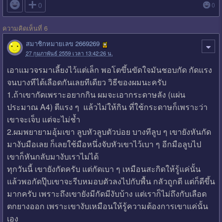

0
0
ความคิดเห็นที่ 6
สมาชิกหมายเลข 2669269
27 กุมภาพันธ์ 2559 เวลา 13:42:26 น.
เอาแมวจรมาเลี้ยงไว้แต่เล็ก พอโตขึ้นขัดใจมันชอบกัด กัดแรง
จนบางทีได้เลือดกันเลยทีเดียว วิธีของผมนะครับ
1.ถ้าเขากัดเพราะอยากกิน ผมจะเอากระดาษลัง (แผ่น
ประมาณ A4) ตีแรง ๆ แล้วไม่ให้กิน ที่ใช้กระดาษก็เพราะว่า
เขาจะเจ็บ แต่จะไม่ช้ำ
2.ผมพยายามอุ้มเขา ลูบหัวลูบตัวบ่อย บางทีลูบ ๆ เขายังหันกัด
มางับมือเลย ก็เลยใช้มือหนึ่งจับหัวเขาไว้เบา ๆ อีกมือลูบไป
เขาก็หันกลับมางับเราไม่ได้
ทุกวันนี้ เขายังกัดครับ แต่กัดเบา ๆ เหมือนสะกิดให้รู้แค่นั้น
แล้วพอกัดปุ๊บเขาจะรีบหมอบตัวลงไปกับพื้น กลัวถูกตี แต่ก็ดีขึ้น
มากครับ เพราะถึงเขายังมีกัดมีงับบ้าง แต่เราก็ไม่ถึงกับเลือด
ตกยางออก เพราะเขางับเหมือนให้รู้ความต้องการเขาแค่นั้น
เอง