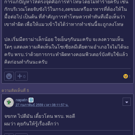
การแก้ปัญหาให้ตรงจุดคือการทำโทษโดยไม่ทำร้ายครับ เช่น
กักบริเวณโดยจับขังไว้ในกรง,งดขนมหรืออาหารที่ต้องให้ใน
มื้อต่อไป เป็นต้น ที่สำคัญการทำโทษควรทำทันทีเมื่อเห็นว่า
เขาทำผิด เพื่อให้แมวเข้าใจได้ว่าหากทำเช่นนี้จะถูกลงโทษ
ปล.เริ่มมีดราม่าเล็กน้อย ใจเย็นๆกันนะครับ จะลงความเห็น
ใดๆ แสดงความคิดเห็นในโซเชียลมีเดียตามอำเภอใจไม่ได้นะ
ครับ พรบ.ว่าด้วยการกระทำผิดทางคอมพิวเตอร์บังคับใช้แล้ว
คิดก่อนทำกันนะครับ

0
1
ความคิดเห็นที่ 5
napatn
27 กุมภาพันธ์ 2559 เวลา 08:11:57 น.
จขกท ไปตีมัน เดี๋ยวโดน พรบ. พอดี
ผมว่า คุยกันให้รู้เรื่องดีกว่า