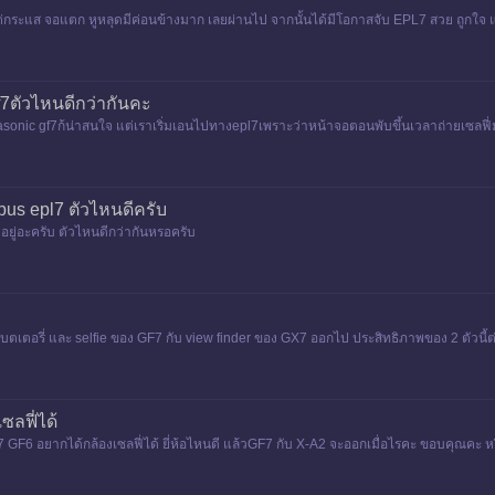
่กระแส จอแตก หูหลุดมีค่อนข้างมาก เลยผ่านไป จากนั้นได้มีโอกาสจับ EPL7 สวย ถูกใจ แต
f7ตัวไหนดีกว่ากันคะ
sonic gf7ก้น่าสนใจ แต่เราเริ่มเอนไปทางepl7เพราะว่าหน้าจอตอนพับขึ้นเวลาถ่ายเซลฟี่
pus epl7 ตัวไหนดีครับ
7 อยู่อะครับ ตัวไหนดีกว่ากันหรอครับ
รื่องแบตเตอรี่ และ selfie ของ GF7 กับ view finder ของ GX7 ออกไป ประสิทธิภาพของ 2 ตัวนี
ลฟี่ได้
 อยากได้กล้องเซลฟี่ได้ ยี่ห้อไหนดี แล้วGF7 กับ X-A2 จะออกเมื่อไรคะ ขอบคุณคะ หรือถ้