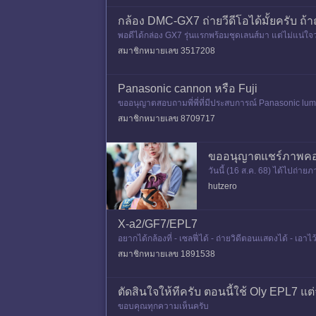
กล้อง DMC-GX7 ถ่ายวีดีโอได้มั้ยครับ ถ้
พอดีได้กล่อง GX7 รุ่นแรกพร้อมชุดเลนส์มา แต่ไม่แน่ใจ
สมาชิกหมายเลข 3517208
Panasonic cannon หรือ Fuji
ขออนุญาตสอบถามพี่พี่ที่มีประสบการณ์ Panasonic lum
คำแนะนำทีนะคะ ปล. ส่
สมาชิกหมายเลข 8709717
ขออนุญาตแชร์ภาพคอส
วันนี้ (16 ส.ค. 68) ได้ไปถ่
ได้เก็บภาพน้องๆมาบางส่วนเ
hutzero
X-a2/GF7/EPL7
อยากได้กล้องที่ - เซลฟี่ได้ - ถ่ายวิดีตอนแสดงได้ - เอา
2 g
สมาชิกหมายเลข 1891538
ตัดสินใจให้ทีครับ ตอนนี้ใช้ Oly EPL7 แต่
ขอบคุณทุกความเห็นครับ