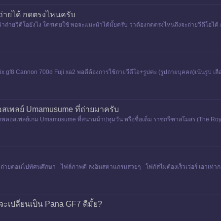
าถ่ายได้ กดตรงไหนครับ
ว่าถ่ายวีดีโอยังไง ใครเคยใช้ พอจะแนะนำได้มั้ยครับ ว่าต้องกดตรงไหนถึงจะถ่ายวีดีโอได
ix gf8 Cannon 700d Fuji xa2 พอดีต้องการใช้ถ่ายวีดีโอ+รูปค่ะ (รูปถ่ายบุคคล)เน้นร
เพลย์ Umamusume ที่ถ่ายมาครับ
ายภาพคอสเพลย์เกม Umamusume ที่สนามม้าปทุมวัน หรือชื่อเต็ม ราชกรีฑาสโมสร (The Roya
พราะรีบกลับไปทำธ
ไว้ถ่ายตอนไปทัศนศึกษา - ไฟล์ภาพดี ลงอินสตาแกรมสวยๆ - โฟกัสไม่ต้องเร็วเว่อร์ เอาเท่ากล้
จะเปลี่ยนเป็น Pana GF7 ดีมั้ย?