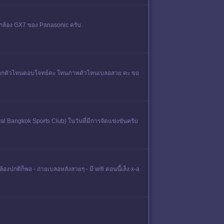
้ กล้อง GX7 ของ Panasonic ครับ
ูป เลือกตัวไหนตอบโจทย์คะ โทนภาพตัวไหนเบลอสวย คะ ขอ
l Bangkok Sports Club) ในวันที่มีการจัดแข่งขันครับ
องปกติก็พอ - ถ่ายเบลอหลังสวยๆ - มี wifi ตอนนี้เล็ง x-a