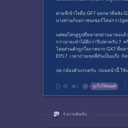
ตามที่เข้าใจคือ GF7 ออกมาทีหลัง GX7
บางท่านก้บอก เซนเซอร์ใหม่กว่า1g
แต่พอไล่ๆดูรูปที่หลายๆท่านมาลงแล้
กว่าน่าจะทำได้ดีกว่ารึเปล่าครับ ? ห
โดยส่วนตัวถูกใจภาพจาก GX7 ที่หลา
EPL7 เวลาถ่ายเซลฟี่กันเป็นแก๊ง ก้
ปล กล้องตัวแรกครับ ก่อนหน้านี้ ใช้แ
0
ถูกใจให้พอยต์
0
6 ความคิดเห็น