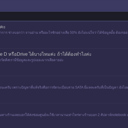
มคะ
าร ช่างบอกว่า จานอ่าน หรืออะไรซักอย่างเสีย 50% ยังไม่แน่ใจว่าได้ข้อมูลมั้ย ต้องรออา
ive D หรือDrive ได้บางไหมค่ะ ถ้าได้ต้องทำไงค่ะ
ร์ดดิสเรามีข้อมูลและรูปเยอะมากเสียดายอ่ะ
ล้วนะครับ เพราะปัญหาที่แท้จริงคือการจัดระเบียบสาย SATA นี่แหละครับที่เป็นปัญหา ยังไง
ะกันทางร้านเลยบอกให้ส่งซ่อมศูนย์จะใช้เวลานานเท่าไหร่ทางร้านบอก 2 สัปดาห์notebook 