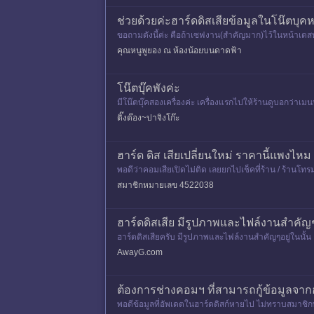
ช่วยด้วยค่ะฮาร์ดดิสเสียข้อมูลในโน๊ตบ
ขอถามดังนี้ค่ะ คือถ้าเซฟงาน(สำคัญมาก)ไว้ในหน้าเดสทอป
ทอปกลับคืนมา
คุณหนูพูยอง ณ ห้องน้อยบนดาดฟ้า
โน๊ตบุ๊คพังค่ะ
มีโน๊ตบุ๊คสองเครื่องค่ะ เครื่องแรกไปให้ร้านดูบอกว่า
แล้วถ้าขาย มี
ติ๊งต๊อง~ปาจิงโก๊ะ
ฮาร์ด ดิส เสียเปลี่ยนใหม่ ราคานี้แพงไหม
พอดีว่าคอมเสียเปิดไม่ติด เลยยกไปเช็คที่ร้าน / ร้านโท
านปิด
สมาชิกหมายเลข 4522038
ฮาร์ดดิสเสีย มีรูปภาพและไฟล์งานสำคัญๆอ
ฮาร์ดดิสเสียครับ มีรูปภาพและไฟล์งานสำคัญๆอยู่ในนั้น ค
ะนำด้วยน
AwayG.com
ต้องการช่างคอมฯ ที่สามารถกู้ข้อมูลจากฮ
พอดีข้อมูลที่อัพเดตในฮาร์ดดิสก์หายไป ไม่ทราบสมาชิก