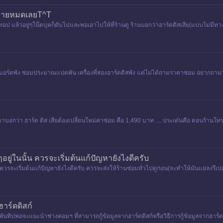
ุคหายหมดเลยT^T
 แล้วอยู่ๆโน๊ตบุคก็ดับไปและพอเอาไปให้ที่ร้านดู ร้านบอกว่าฮาร์ดดิสเสีย(แบบไม่มีทางแก
เมนบอร์ดพัง ซ่อมประมาณแปดพัน เครื่องที่สองฮาร์ดดิสพัง แต่ไม่ได้ถามราคาซ่อม อยากถามว
รมาบอกว่า ฮาร์ด ดิส เสียต้องเปลี่ยนใหม่ค่าซ่อม คือ 1,490 บาท .... ประเด๋นคือ ตอนร้าน
ยู่ในนั้น ควรจะเริ่มต้นแก้ปัญหายังไงดีครับ
วรจะเริ่มต้นแก้ปัญหายังไงดีครับ ควรจะส่งให้ร้านซ่อมทั่วไปดูก่อน(จะทำให้มันแย่ลงรึเปล
าร์ดดิสก์
พันทิปพอจะแนะนำช่างคอมฯ ที่สามารถกู้ข้อมูลจากฮาร์ดดิสก์หรือวิธีการกู้ข้อมูลจากฮาร