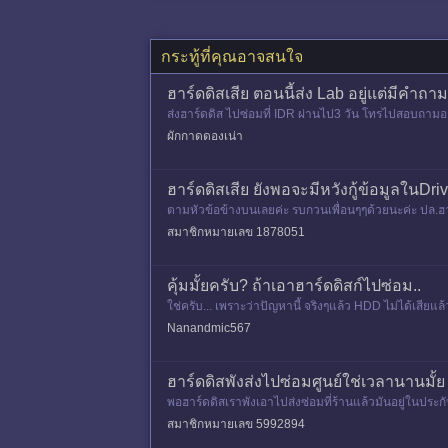
กระทู้ที่คุณอาจสนใจ
ฮาร์ดดิสเสีย ตอนนี้ส่ง Lab อยู่แต่มีคำถา
ส่งฮาร์ดดิส ไปซ่อมที่ IDR ผ่านไป3 วัน โทรไปสอบถามอาก
หรือยังค่ะ หร
ผักกาดดองเน่า
ฮาร์ดดิสเสีย ยังพอจะมีหวังกู้ข้อมูลในDr
ตามหัวข้อข้างบนเลยค่ะ รบกวนเพื่อนๆๆด้วยนะค่ะ ปล.ฮา
สมาชิกหมายเลข 1878051
คุ้มมั้ยครับ? ถ้าเอาฮาร์ดดิสก์ไปซ่อม..
ใช่ครับ... เพราะว่าปัญหานี้ จริงๆแล้ว HDD ไม่ได้เสียแ
งที
Nanandmic567
ฮาร์ดดิสพังส่งไปซ่อมศูนย์ใช่เวลานานมั้ย
พอฮาร์ดดิสเราพังเอาไปส่งซ่อมที่ร้านแล้วมันอยู่ในปร
ย?
สมาชิกหมายเลข 5992894