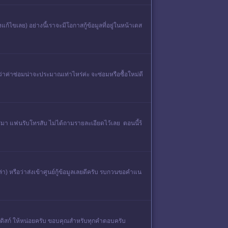
้ไขเลย) อย่างนี้เราจะมีโอกาสกู้ข้อมูลที่อยู่ในหน้าเดส
่าค่าซ่อมน่าจะประมาณเท่าไหร่ค่ะ จะซ่อมหรือซื้อใหม่ดี
โทรมา แฟนรับโทรสับ ไม่ได้ถามรายละเอียดไว้เลย ตอนนี้ร้
่า) หรือว่าส่งเข้าศูนย์กู้ข้อมูลเลยดีครับ รบกวนขอคำแน
์ดดิสก์ ให้หน่อยครับ ขอบคุณสำหรับทุกคำตอบครับ