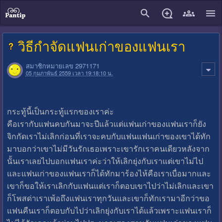
close
วิธีกำจัดแฟนเก่าของแฟนเรา
สมาชิกหมายเลข 2971171
05 กุมภาพันธ์ 2559 เวลา 19:18:10 น.
กระทู้นี้เป็นกระทู้แรกของเราค่ะ
คือเรากับแฟนคบกันมาจะปีแล้วแต่แฟนเก่าของแฟนเราก็ยัง
จิกกัดเราไม่เลิกก่อนที่เราจะคบกับแฟนแฟนเก่าของเขาได้ทัก
มาบอกว่าเขาไม่มีวันรักเธอเพราะเขารักเราคนเดียวหลังจาก
นั้นเราเลยไปบอกแฟนเราค่ะว่าให้เลิกยุ่งกับเราแต่เขาไม่ไป
และแฟนเก่าของแฟนเราก็ได้ทักมาร้องไห้คือเราเบื่อมากและ
เขาก็ขอให้เราเลิกกับแฟนแต่เราก็ตอบเขาไปว่าไม่เลิกและเขา
ก็โพสด่าเราเพ้อถึงแฟนเราทุกวันและเขาก็ทักเรามาอีกว่าขอ
แฟนคืนเราก็ตอบกับไปว่าเลิกยุ่งกับเราได้แล้วเพราะแฟนเราก็