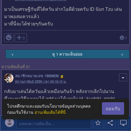
มาเป็นเศรษฐีกันที่ไต้หวัน ฝากไอดีด้วยครับ ID Sun Tzu เล่น
มาพอสมควรแล้ว
มาที่นี่จะได้ช่วยๆกันครับ

0
0
ดู 1 ความเห็นย่อย
∨
∨
ความคิดเห็นที่ 21
สมาชิกหมายเลข 1889836
04 กุมภาพันธ์ 2559 เวลา 00:16:10 น.
กลับมาเล่นไต้หวันแล้วเหมือนกันจ้า หลังจากเลิกไปนาน
พึ่งจะหาวิธีลงเกมได้ add มาได้เลยจ้า id : kuchiki_michi
โปรดศึกษาและยอมรับนโยบายข้อมูลส่วนบุคคล
แก้ไขข้อความเมื่อ 04 กุมภาพันธ์ 2559 เวลา 12:57:50 น.
ยอมรับ
ก่อนเริ่มใช้งาน
อ่านเพิ่มเติมได้ที่นี่

0
0
แสดงความคิดเห็น...