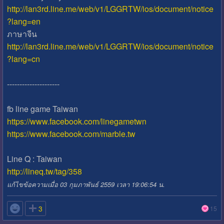
http://lan3rd.line.me/web/v1/LGGRTW/ios/document/notice
?lang=en
ภาษาจีน
http://lan3rd.line.me/web/v1/LGGRTW/ios/document/notice
?lang=cn
---------------------
fb line game Taiwan
https://www.facebook.com/linegametwn
https://www.facebook.com/marble.tw
Line Q : Taiwan
http://lineq.tw/tag/358
แก้ไขข้อความเมื่อ 03 กุมภาพันธ์ 2559 เวลา 19:06:54 น.

3
15