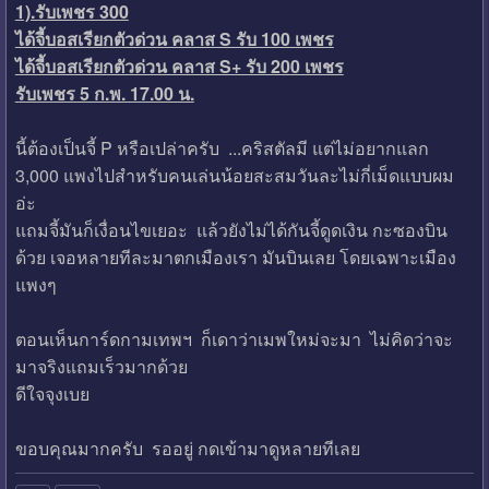
1).รับเพชร 300
ได้จี้บอสเรียกตัวด่วน คลาส S รับ 100 เพชร
ได้จี้บอสเรียกตัวด่วน คลาส S+ รับ 200 เพชร
รับเพชร 5 ก.พ. 17.00 น.
นี้ต้องเป็นจี้ P หรือเปล่าครับ ...คริสตัลมี แต่ไม่อยากแลก
3,000 แพงไปสำหรับคนเล่นน้อยสะสมวันละไม่กี่เม็ดแบบผม
อ่ะ
แถมจี้มันก็เงื่อนไขเยอะ แล้วยังไม่ได้กันจี้ดูดเงิน กะซองบิน
ด้วย เจอหลายทีละมาตกเมืองเรา มันบินเลย โดยเฉพาะเมือง
แพงๆ
ตอนเห็นการ์ดกามเทพฯ ก็เดาว่าเมพใหม่จะมา ไม่คิดว่าจะ
มาจริงแถมเร็วมากด้วย
ดีใจจุงเบย
ขอบคุณมากครับ รออยู่ กดเข้ามาดูหลายทีเลย