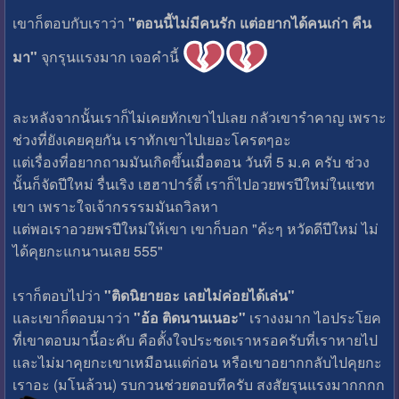
เขาก็ตอบกับเราว่า
"ตอนนี้ไม่มีคนรัก แต่อยากได้คนเก่า คืน
มา"
จุกรุนแรงมาก เจอคำนี้
ละหลังจากนั้นเราก็ไม่เคยทักเขาไปเลย กลัวเขารำคาญ เพราะ
ช่วงที่ยังเคยคุยกัน เราทักเขาไปเยอะโครตๆอะ
แต่เรื่องที่อยากถามมันเกิดขึ้นเมื่อตอน วันที่ 5 ม.ค ครับ ช่วง
นั้นก็จัดปีใหม่ รื่นเริง เฮฮาปาร์ตี้ เราก็ไปอวยพรปีใหม่ในแชท
เขา เพราะใจเจ้ากรรรมมันถวิลหา
แต่พอเราอวยพรปีใหม่ให้เขา เขาก็บอก "ค้ะๆ หวัดดีปีใหม่ ไม่
ได้คุยกะแกนานเลย 555"
เราก็ตอบไปว่า
"ติดนิยายอะ เลยไม่ค่อยได้เล่น"
และเขาก็ตอบมาว่า
"อ้อ ติดนานเนอะ"
เรางงมาก ไอประโยค
ที่เขาตอบมานี้อะคับ คือตั้งใจประชดเราหรอครับที่เราหายไป
และไม่มาคุยกะเขาเหมือนแต่ก่อน หรือเขาอยากกลับไปคุยกะ
เราอะ (มโนล้วน) รบกวนช่วยตอบทีครับ สงสัยรุนแรงมากกกก